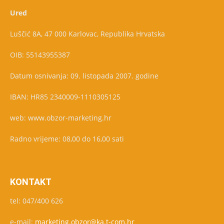
Ured
Luščić 8A, 47 000 Karlovac, Republika Hrvatska
OIB: 55143955387
Datum osnivanja: 09. listopada 2007. godine
IBAN: HR85 2340009-1110305125
web: www.obzor-marketing.hr
Radno vrijeme: 08,00 do 16,00 sati
KONTAKT
tel: 047/400 626
e-mail:
marketing.obzor@ka.t-com.hr