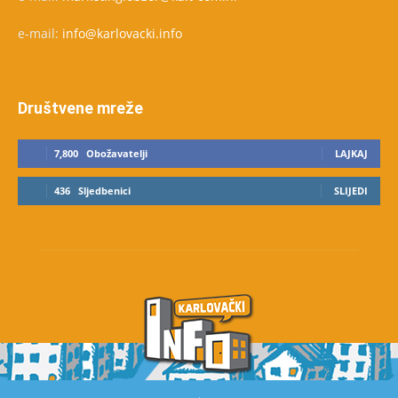
e-mail:
info@karlovacki.info
Društvene mreže
7,800
Obožavatelji
LAJKAJ
436
Sljedbenici
SLIJEDI