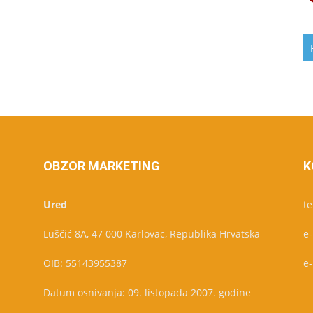
OBZOR MARKETING
K
Ured
te
Luščić 8A, 47 000 Karlovac, Republika Hrvatska
e
OIB: 55143955387
e
Datum osnivanja: 09. listopada 2007. godine