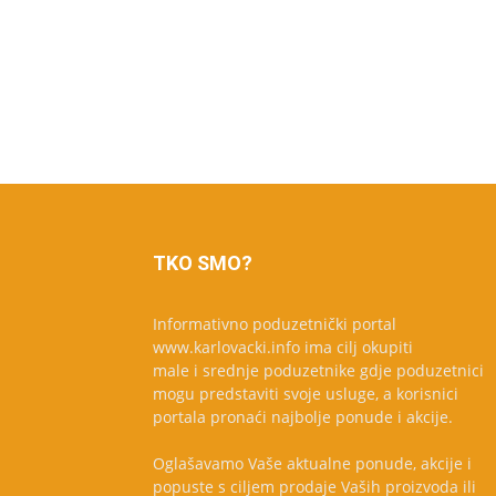
TKO SMO?
Informativno poduzetnički portal
www.karlovacki.info ima cilj okupiti
male i srednje poduzetnike gdje poduzetnici
mogu predstaviti svoje usluge, a korisnici
portala pronaći najbolje ponude i akcije.
Oglašavamo Vaše aktualne ponude, akcije i
popuste s ciljem prodaje Vaših proizvoda ili