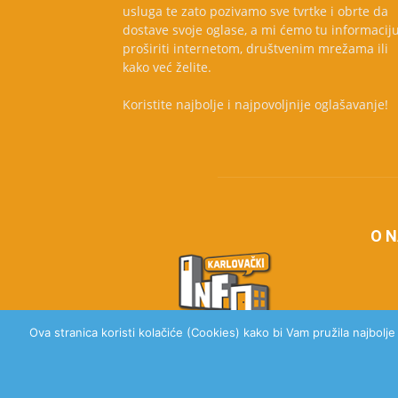
usluga te zato pozivamo sve tvrtke i obrte da
dostave svoje oglase, a mi ćemo tu informacij
proširiti internetom, društvenim mrežama ili
kako već želite.
Koristite najbolje i najpovoljnije oglašavanje!
O 
Ova stranica koristi kolačiće (Cookies) kako bi Vam pružila najbolj
© 2020 Karlovački Info, Sva prava pridržana.