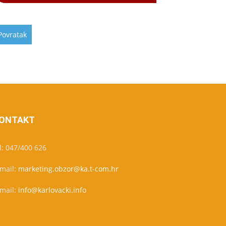
ONTAKT
l: 047/400 626
-mail:
marketing.obzor@ka.t-com.hr
-mail:
info@karlovacki.info