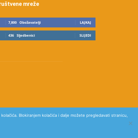
ruštvene mreže
7,800
Obožavatelji
LAJKAJ
436
Sljedbenici
SLIJEDI
kolačića. Blokiranjem kolačića i dalje možete pregledavati stranicu,