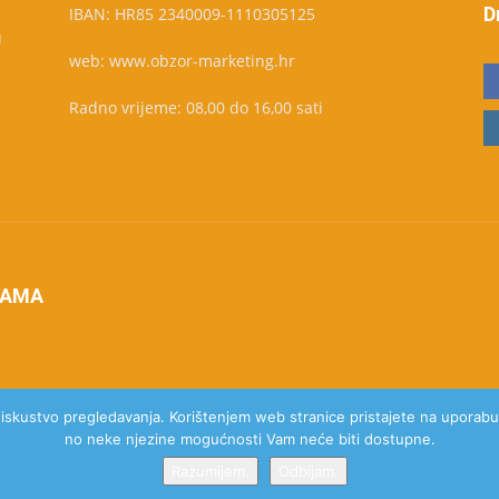
D
IBAN: HR85 2340009-1110305125
u
web: www.obzor-marketing.hr
Radno vrijeme: 08,00 do 16,00 sati
NAMA
e iskustvo pregledavanja. Korištenjem web stranice pristajete na uporabu 
no neke njezine mogućnosti Vam neće biti dostupne.
Razumijem.
Odbijam.