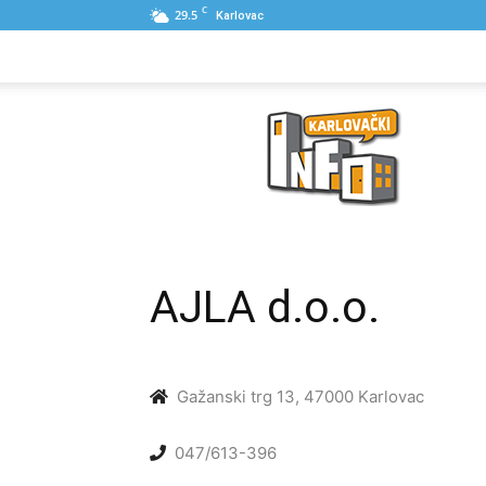
C
29.5
Karlovac
NASLOVNA
PONUDE
POSLOVNI IME
Karlovački
Info
AJLA d.o.o.
Gažanski trg 13, 47000 Karlovac
047/613-396