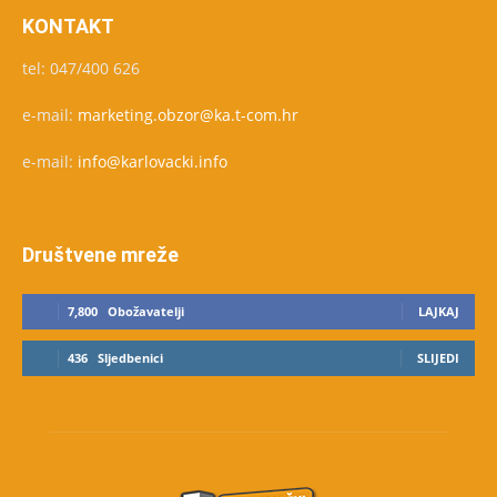
KONTAKT
tel: 047/400 626
e-mail:
marketing.obzor@ka.t-com.hr
e-mail:
info@karlovacki.info
Društvene mreže
7,800
Obožavatelji
LAJKAJ
436
Sljedbenici
SLIJEDI