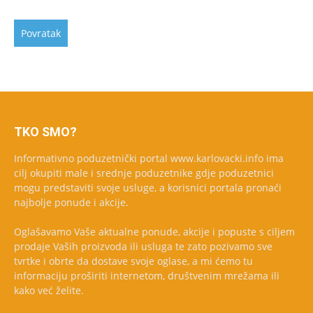
TKO SMO?
Informativno poduzetnički portal www.karlovacki.info ima
cilj okupiti male i srednje poduzetnike gdje poduzetnici
mogu predstaviti svoje usluge, a korisnici portala pronaći
najbolje ponude i akcije.
Oglašavamo Vaše aktualne ponude, akcije i popuste s ciljem
prodaje Vaših proizvoda ili usluga te zato pozivamo sve
tvrtke i obrte da dostave svoje oglase, a mi ćemo tu
informaciju proširiti internetom, društvenim mrežama ili
kako već želite.