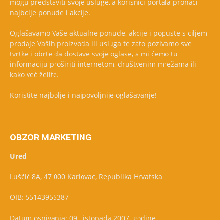
mogu predstaviti svoje usluge, a korisnici portala pronaći
najbolje ponude i akcije.
Oglašavamo Vaše aktualne ponude, akcije i popuste s ciljem
prodaje Vaših proizvoda ili usluga te zato pozivamo sve
tvrtke i obrte da dostave svoje oglase, a mi ćemo tu
informaciju proširiti internetom, društvenim mrežama ili
kako već želite.
Koristite najbolje i najpovoljnije oglašavanje!
OBZOR MARKETING
Ured
Luščić 8A, 47 000 Karlovac, Republika Hrvatska
OIB: 55143955387
Datum osnivanja: 09. listopada 2007. godine