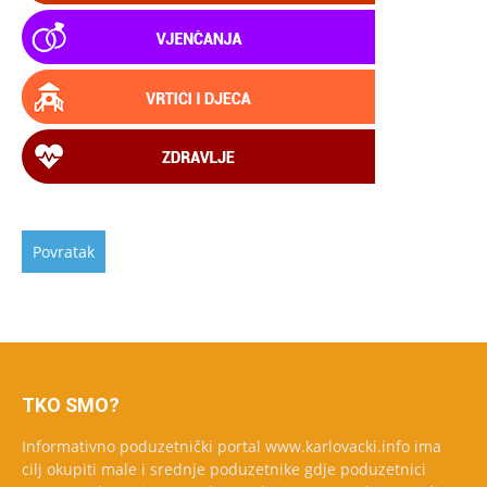
TKO SMO?
Informativno poduzetnički portal www.karlovacki.info ima
cilj okupiti male i srednje poduzetnike gdje poduzetnici