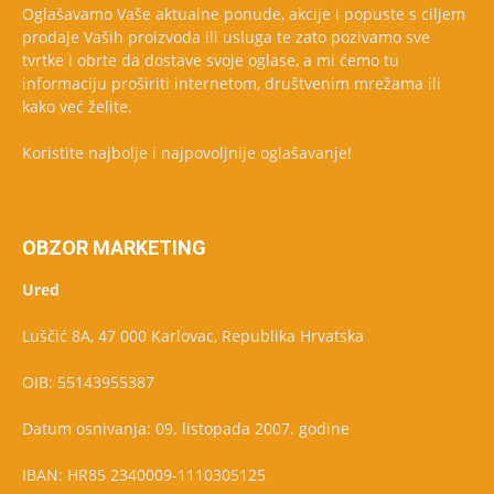
Oglašavamo Vaše aktualne ponude, akcije i popuste s ciljem
prodaje Vaših proizvoda ili usluga te zato pozivamo sve
tvrtke i obrte da dostave svoje oglase, a mi ćemo tu
informaciju proširiti internetom, društvenim mrežama ili
kako već želite.
Koristite najbolje i najpovoljnije oglašavanje!
OBZOR MARKETING
Ured
Luščić 8A, 47 000 Karlovac, Republika Hrvatska
OIB: 55143955387
Datum osnivanja: 09. listopada 2007. godine
IBAN: HR85 2340009-1110305125