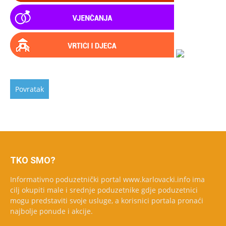
TKO SMO?
Informativno poduzetnički portal www.karlovacki.info ima
cilj okupiti male i srednje poduzetnike gdje poduzetnici
mogu predstaviti svoje usluge, a korisnici portala pronaći
najbolje ponude i akcije.