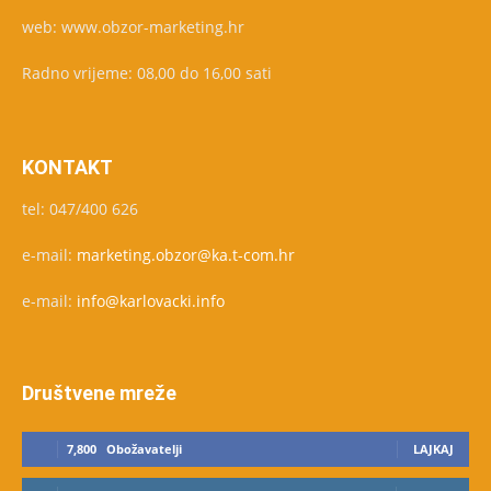
web: www.obzor-marketing.hr
Radno vrijeme: 08,00 do 16,00 sati
KONTAKT
tel: 047/400 626
e-mail:
marketing.obzor@ka.t-com.hr
e-mail:
info@karlovacki.info
Društvene mreže
7,800
Obožavatelji
LAJKAJ