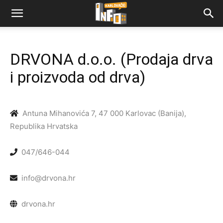
DRVONA d.o.o. (Prodaja drva
i proizvoda od drva)
Antuna Mihanovića 7, 47 000 Karlovac (Banija),
Republika Hrvatska
047/646-044
info@drvona.hr
drvona.hr