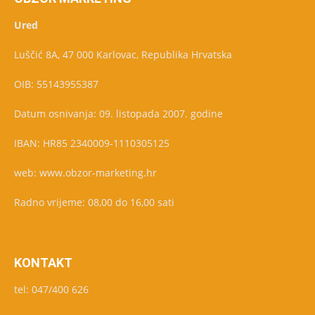
Ured
Luščić 8A, 47 000 Karlovac, Republika Hrvatska
OIB: 55143955387
Datum osnivanja: 09. listopada 2007. godine
IBAN: HR85 2340009-1110305125
web: www.obzor-marketing.hr
Radno vrijeme: 08,00 do 16,00 sati
KONTAKT
tel: 047/400 626