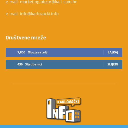
e-mail:
marketing.obzor@ka.t-com.hr
e-mail:
info@karlovacki.info
Društvene mreže
7,800
Obožavatelji
LAJKAJ
436
Sljedbenici
SLIJEDI