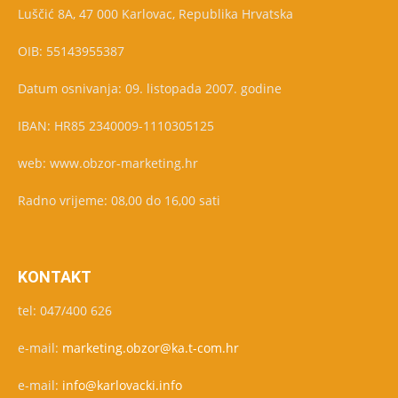
Luščić 8A, 47 000 Karlovac, Republika Hrvatska
OIB: 55143955387
Datum osnivanja: 09. listopada 2007. godine
IBAN: HR85 2340009-1110305125
web: www.obzor-marketing.hr
Radno vrijeme: 08,00 do 16,00 sati
KONTAKT
tel: 047/400 626
e-mail:
marketing.obzor@ka.t-com.hr
e-mail:
info@karlovacki.info