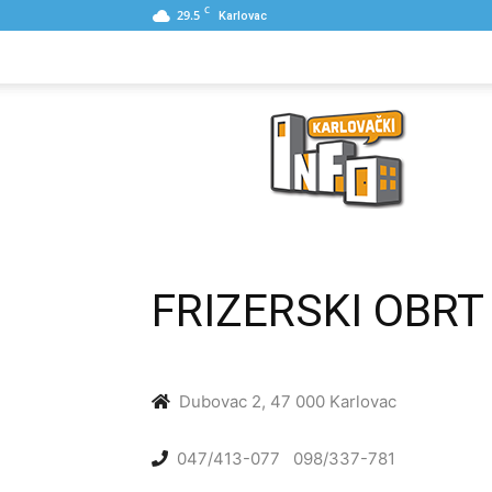
C
29.5
Karlovac
NASLOVNA
PONUDE
POSLOVNI IME
Karlovački
Info
FRIZERSKI OBRT
Dubovac 2, 47 000 Karlovac
047/413-077
098/337-781