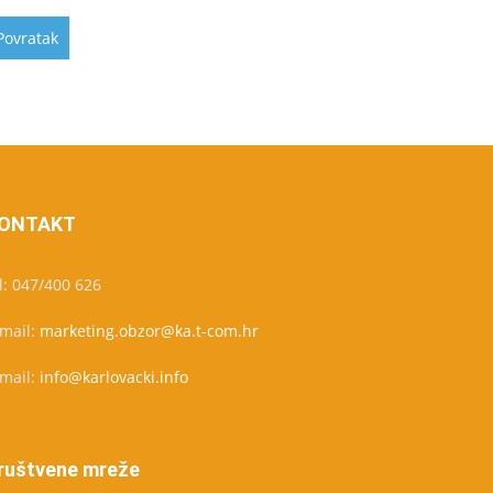
ONTAKT
l: 047/400 626
-mail:
marketing.obzor@ka.t-com.hr
-mail:
info@karlovacki.info
ruštvene mreže