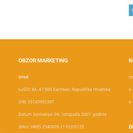
OBZOR MARKETING
K
Ured
te
Luščić 8A, 47 000 Karlovac, Republika Hrvatska
e
OIB: 55143955387
e
Datum osnivanja: 09. listopada 2007. godine
D
IBAN: HR85 2340009-1110305125
u