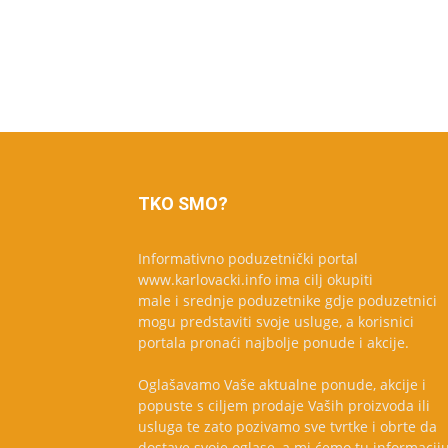
TKO SMO?
Informativno poduzetnički portal
www.karlovacki.info ima cilj okupiti
male i srednje poduzetnike gdje poduzetnici
mogu predstaviti svoje usluge, a korisnici
portala pronaći najbolje ponude i akcije.
Oglašavamo Vaše aktualne ponude, akcije i
popuste s ciljem prodaje Vaših proizvoda ili
usluga te zato pozivamo sve tvrtke i obrte da
dostave svoje oglase, a mi ćemo tu informacij