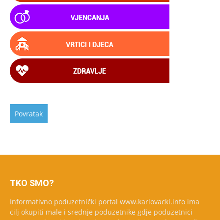
TKO SMO?
Informativno poduzetnički portal www.karlovacki.info ima
cilj okupiti male i srednje poduzetnike gdje poduzetnici