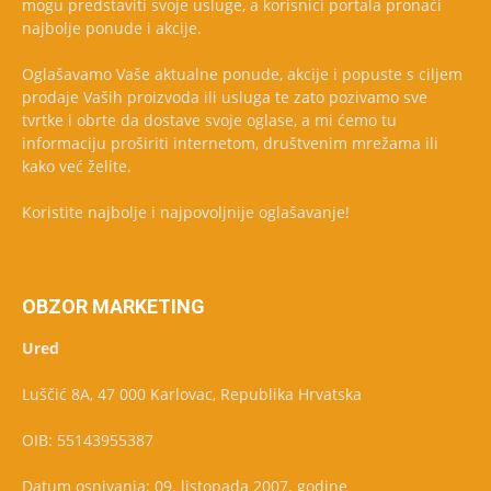
mogu predstaviti svoje usluge, a korisnici portala pronaći
najbolje ponude i akcije.
Oglašavamo Vaše aktualne ponude, akcije i popuste s ciljem
prodaje Vaših proizvoda ili usluga te zato pozivamo sve
tvrtke i obrte da dostave svoje oglase, a mi ćemo tu
informaciju proširiti internetom, društvenim mrežama ili
kako već želite.
Koristite najbolje i najpovoljnije oglašavanje!
OBZOR MARKETING
Ured
Luščić 8A, 47 000 Karlovac, Republika Hrvatska
OIB: 55143955387
Datum osnivanja: 09. listopada 2007. godine