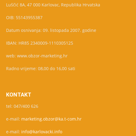
Luščić 8A, 47 000 Karlovac, Republika Hrvatska
OIB: 55143955387
Datum osnivanja: 09. listopada 2007. godine
IBAN: HR85 2340009-1110305125
web: www.obzor-marketing.hr
Radno vrijeme: 08,00 do 16,00 sati
KONTAKT
tel: 047/400 626
e-mail:
marketing.obzor@ka.t-com.hr
e-mail:
info@karlovacki.info