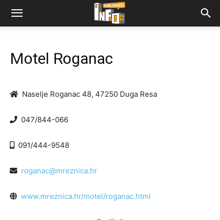
Motel Roganac
Naselje Roganac 48, 47250 Duga Resa
047/844-066
091/444-9548
roganac@mreznica.hr
www.mreznica.hr/motel/roganac.html