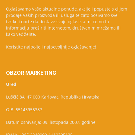
Oglašavamo Vaše aktualne ponude, akcije i popuste s ciljem
prodaje Vaših proizvoda ili usluga te zato pozivamo sve
tvrtke i obrte da dostave svoje oglase, a mi ćemo tu
informaciju proširiti internetom, društvenim mrežama ili
kako već želite.
Koristite najbolje i najpovoljnije oglašavanje!
OBZOR MARKETING
Ured
Luščić 8A, 47 000 Karlovac, Republika Hrvatska
OIB: 55143955387
Datum osnivanja: 09. listopada 2007. godine
IBAN: HR85 2340009-1110305125