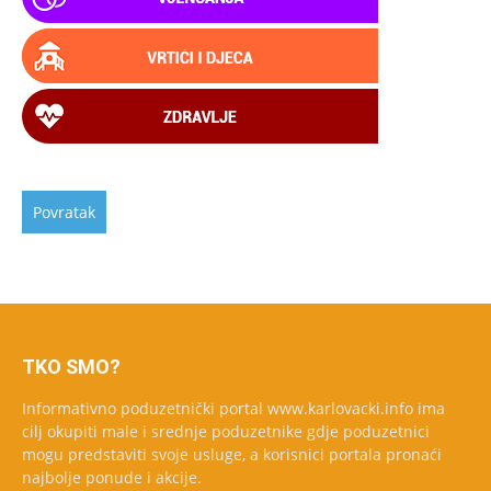
TKO SMO?
Informativno poduzetnički portal www.karlovacki.info ima
cilj okupiti male i srednje poduzetnike gdje poduzetnici
mogu predstaviti svoje usluge, a korisnici portala pronaći
najbolje ponude i akcije.