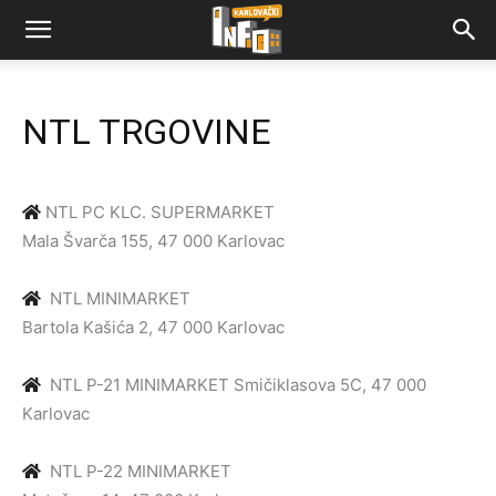
NTL TRGOVINE
NTL PC KLC. SUPERMARKET
Mala Švarča 155, 47 000 Karlovac
NTL MINIMARKET
Bartola Kašića 2, 47 000 Karlovac
NTL P-21 MINIMARKET
Smičiklasova 5C, 47 000
Karlovac
NTL P-22 MINIMARKET