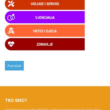
TKO SMO?
Informativno poduzetnički portal www.karlovacki.info ima