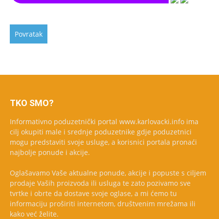
TKO SMO?
Informativno poduzetnički portal www.karlovacki.info ima
cilj okupiti male i srednje poduzetnike gdje poduzetnici
mogu predstaviti svoje usluge, a korisnici portala pronaći
najbolje ponude i akcije.
Oglašavamo Vaše aktualne ponude, akcije i popuste s ciljem
prodaje Vaših proizvoda ili usluga te zato pozivamo sve
tvrtke i obrte da dostave svoje oglase, a mi ćemo tu
informaciju proširiti internetom, društvenim mrežama ili
kako već želite.