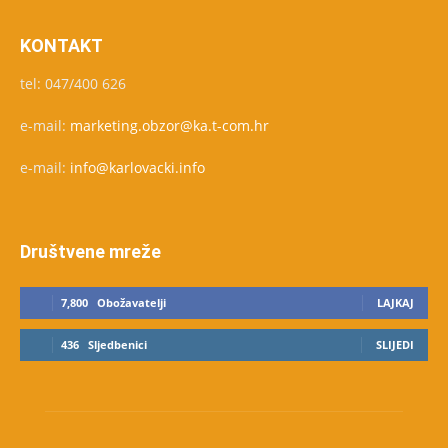
KONTAKT
tel: 047/400 626
e-mail:
marketing.obzor@ka.t-com.hr
e-mail:
info@karlovacki.info
Društvene mreže
7,800
Obožavatelji
LAJKAJ
436
Sljedbenici
SLIJEDI