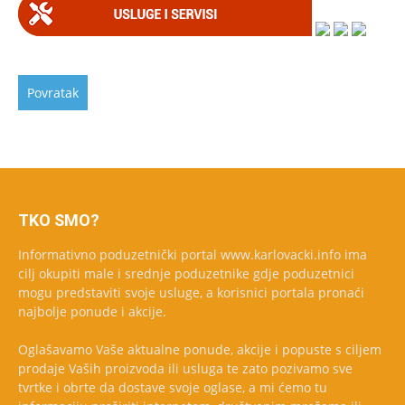
TKO SMO?
Informativno poduzetnički portal www.karlovacki.info ima
cilj okupiti male i srednje poduzetnike gdje poduzetnici
mogu predstaviti svoje usluge, a korisnici portala pronaći
najbolje ponude i akcije.
Oglašavamo Vaše aktualne ponude, akcije i popuste s ciljem
prodaje Vaših proizvoda ili usluga te zato pozivamo sve
tvrtke i obrte da dostave svoje oglase, a mi ćemo tu