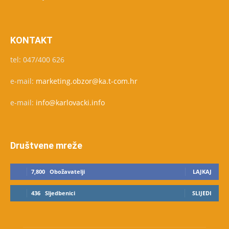
KONTAKT
tel: 047/400 626
e-mail:
marketing.obzor@ka.t-com.hr
e-mail:
info@karlovacki.info
Društvene mreže
7,800
Obožavatelji
LAJKAJ
436
Sljedbenici
SLIJEDI