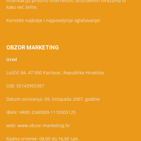
informaciju proširiti internetom, društvenim mrežama ili
kako već želite.
Koristite najbolje i najpovoljnije oglašavanje!
OBZOR MARKETING
Ured
Luščić 8A, 47 000 Karlovac, Republika Hrvatska
OIB: 55143955387
Datum osnivanja: 09. listopada 2007. godine
IBAN: HR85 2340009-1110305125
web: www.obzor-marketing.hr
Radno vrijeme: 08,00 do 16,00 sati