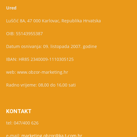
Ured
Luščić 8A, 47 000 Karlovac, Republika Hrvatska
OIB: 55143955387
Datum osnivanja: 09. listopada 2007. godine
IBAN: HR85 2340009-1110305125
web: www.obzor-marketing.hr
Radno vrijeme: 08,00 do 16,00 sati
KONTAKT
tel: 047/400 626
e-mail:
marketing.obzor@ka.t-com.hr