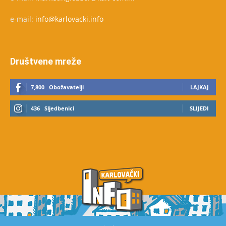
e-mail:
info@karlovacki.info
Društvene mreže
7,800
Obožavatelji
LAJKAJ
436
Sljedbenici
SLIJEDI