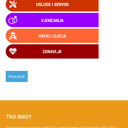
TKO SMO?
Informativno poduzetnički portal www.karlovacki.info ima