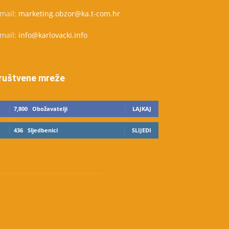
-mail:
marketing.obzor@ka.t-com.hr
-mail:
info@karlovacki.info
ruštvene mreže
7,800
Obožavatelji
LAJKAJ
436
Sljedbenici
SLIJEDI