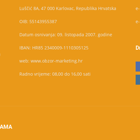
Luščić 8A, 47 000 Karlovac, Republika Hrvatska
e
OIB: 55143955387
e
Datum osnivanja: 09. listopada 2007. godine
D
IBAN: HR85 2340009-1110305125
u
web: www.obzor-marketing.hr
Radno vrijeme: 08,00 do 16,00 sati
NAMA