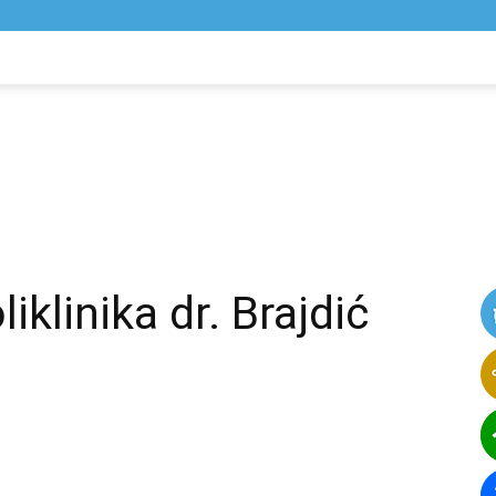
NIK
VIJESTI
klinika dr. Brajdić