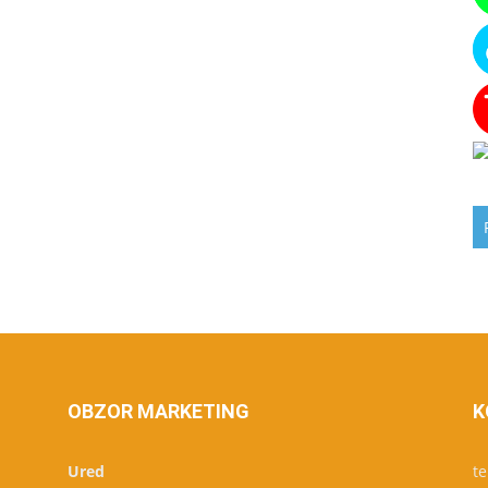
OBZOR MARKETING
K
Ured
te