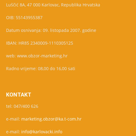
Luščić 8A, 47 000 Karlovac, Republika Hrvatska
OIB: 55143955387
Datum osnivanja: 09. listopada 2007. godine
IBAN: HR85 2340009-1110305125
web: www.obzor-marketing.hr
Radno vrijeme: 08,00 do 16,00 sati
KONTAKT
tel: 047/400 626
e-mail:
marketing.obzor@ka.t-com.hr
e-mail:
info@karlovacki.info