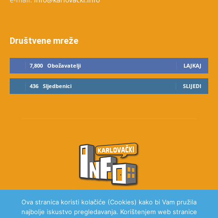
Društvene mreže
7,800
Obožavatelji
LAJKAJ
436
Sljedbenici
SLIJEDI
Ova stranica koristi kolačiće (Cookies) kako bi Vam pružila
najbolje iskustvo pregledavanja. Korištenjem web stranice