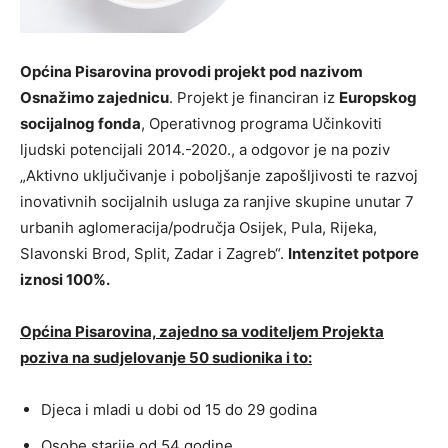
Općina Pisarovina provodi projekt pod nazivom
Osnažimo zajednicu
. Projekt je financiran iz
Europskog
socijalnog fonda
, Operativnog programa Učinkoviti
ljudski potencijali 2014.-2020., a odgovor je na poziv
„Aktivno uključivanje i poboljšanje zapošljivosti te razvoj
inovativnih socijalnih usluga za ranjive skupine unutar 7
urbanih aglomeracija/područja Osijek, Pula, Rijeka,
Slavonski Brod, Split, Zadar i Zagreb“.
Intenzitet potpore
iznosi 100%.
Općina Pisarovina, zajedno sa voditeljem Projekta
poziva na sudjelovanje 50 sudionika i to:
Djeca i mladi u dobi od 15 do 29 godina
Osobe starije od 54 godine