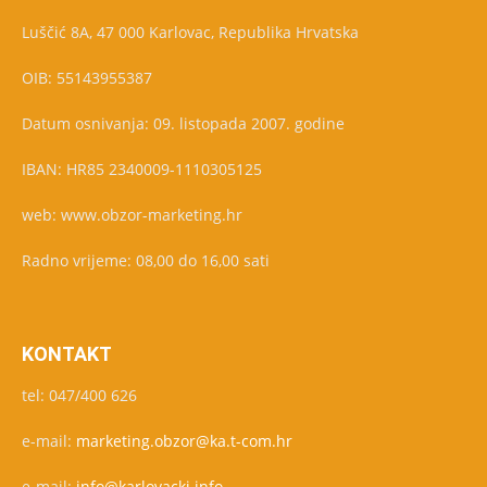
Luščić 8A, 47 000 Karlovac, Republika Hrvatska
OIB: 55143955387
Datum osnivanja: 09. listopada 2007. godine
IBAN: HR85 2340009-1110305125
web: www.obzor-marketing.hr
Radno vrijeme: 08,00 do 16,00 sati
KONTAKT
tel: 047/400 626
e-mail:
marketing.obzor@ka.t-com.hr
e-mail:
info@karlovacki.info