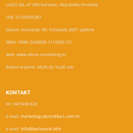
Luščić 8A, 47 000 Karlovac, Republika Hrvatska
OIB: 55143955387
Datum osnivanja: 09. listopada 2007. godine
IBAN: HR85 2340009-1110305125
web: www.obzor-marketing.hr
Radno vrijeme: 08,00 do 16,00 sati
KONTAKT
tel: 047/400 626
e-mail:
marketing.obzor@ka.t-com.hr
e-mail:
info@karlovacki.info