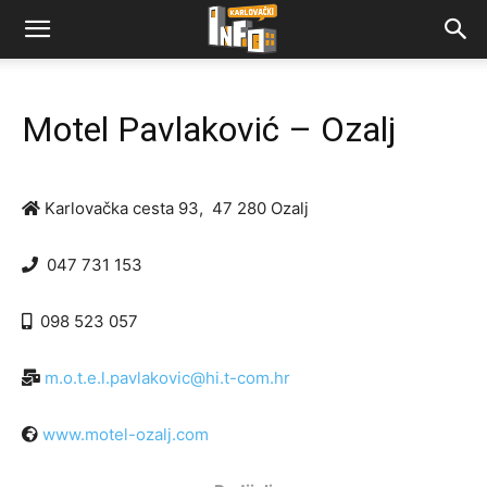
Motel Pavlaković – Ozalj
Karlovačka cesta 93, 47 280 Ozalj
047 731 153
098 523 057
m.o.t.e.l.pavlakovic@hi.t-com.hr
www.motel-ozalj.com