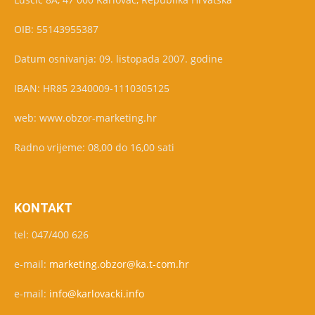
OIB: 55143955387
Datum osnivanja: 09. listopada 2007. godine
IBAN: HR85 2340009-1110305125
web: www.obzor-marketing.hr
Radno vrijeme: 08,00 do 16,00 sati
KONTAKT
tel: 047/400 626
e-mail:
marketing.obzor@ka.t-com.hr
e-mail:
info@karlovacki.info