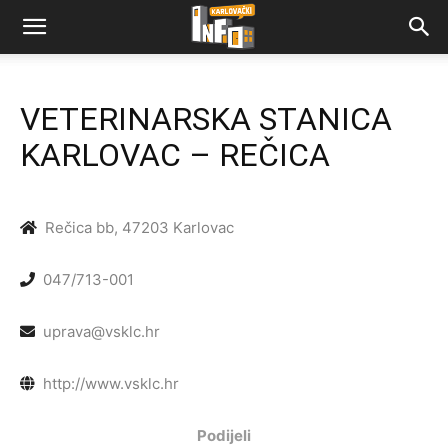
VETERINARSKA STANICA
KARLOVAC – REČICA
Rečica bb, 47203 Karlovac
047/713-001
uprava@vsklc.hr
http://www.vsklc.hr
Podijeli