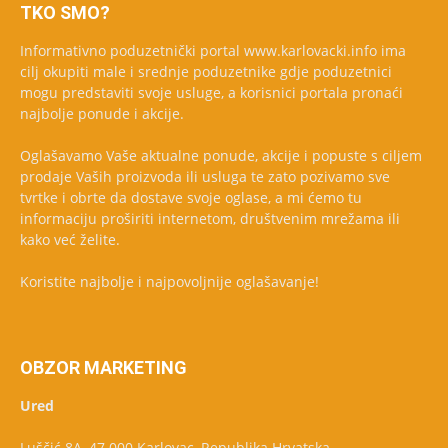
TKO SMO?
Informativno poduzetnički portal www.karlovacki.info ima
cilj okupiti male i srednje poduzetnike gdje poduzetnici
mogu predstaviti svoje usluge, a korisnici portala pronaći
najbolje ponude i akcije.
Oglašavamo Vaše aktualne ponude, akcije i popuste s ciljem
prodaje Vaših proizvoda ili usluga te zato pozivamo sve
tvrtke i obrte da dostave svoje oglase, a mi ćemo tu
informaciju proširiti internetom, društvenim mrežama ili
kako već želite.
Koristite najbolje i najpovoljnije oglašavanje!
OBZOR MARKETING
Ured
Luščić 8A, 47 000 Karlovac, Republika Hrvatska