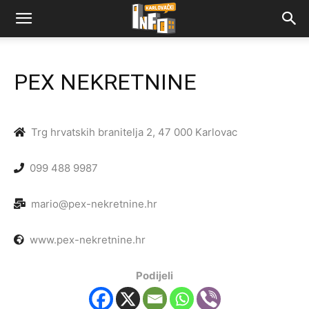
PEX NEKRETNINE
Trg hrvatskih branitelja 2, 47 000 Karlovac
099 488 9987
mario@pex-nekretnine.hr
www.pex-nekretnine.hr
Podijeli