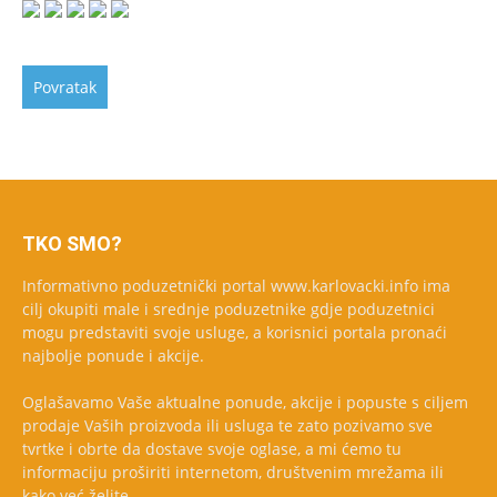
TKO SMO?
Informativno poduzetnički portal www.karlovacki.info ima
cilj okupiti male i srednje poduzetnike gdje poduzetnici
mogu predstaviti svoje usluge, a korisnici portala pronaći
najbolje ponude i akcije.
Oglašavamo Vaše aktualne ponude, akcije i popuste s ciljem
prodaje Vaših proizvoda ili usluga te zato pozivamo sve
tvrtke i obrte da dostave svoje oglase, a mi ćemo tu
informaciju proširiti internetom, društvenim mrežama ili
kako već želite.