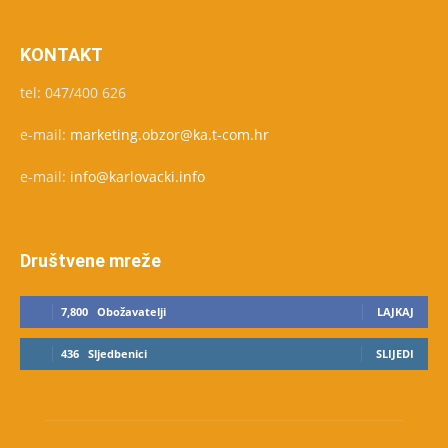
KONTAKT
tel: 047/400 626
e-mail:
marketing.obzor@ka.t-com.hr
e-mail:
info@karlovacki.info
Društvene mreže
7,800
Obožavatelji
LAJKAJ
436
Sljedbenici
SLIJEDI