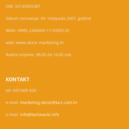
OIB: 55143955387
Datum osnivanja: 09. listopada 2007. godine
IBAN: HR85 2340009-1110305125
web: www.obzor-marketing.hr
Radno vrijeme: 08,00 do 16,00 sati
KONTAKT
tel: 047/400 626
e-mail:
marketing.obzor@ka.t-com.hr
e-mail:
info@karlovacki.info