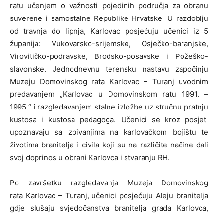
ratu učenjem o važnosti pojedinih područja za obranu
suverene i samostalne Republike Hrvatske. U razdoblju
od travnja do lipnja, Karlovac posjećuju učenici iz 5
županija: Vukovarsko-srijemske, Osječko-baranjske,
Virovitičko-podravske, Brodsko-posavske i Požeško-
slavonske. Jednodnevnu terensku nastavu započinju
Muzeju Domovinskog rata Karlovac – Turanj uvodnim
predavanjem „Karlovac u Domovinskom ratu 1991. –
1995.“ i razgledavanjem stalne izložbe uz stručnu pratnju
kustosa i kustosa pedagoga. Učenici se kroz posjet
upoznavaju sa zbivanjima na karlovačkom bojištu te
životima branitelja i civila koji su na različite načine dali
svoj doprinos u obrani Karlovca i stvaranju RH.
Po završetku razgledavanja Muzeja Domovinskog
rata Karlovac – Turanj, učenici posjećuju Aleju branitelja
gdje slušaju svjedočanstva branitelja grada Karlovca,