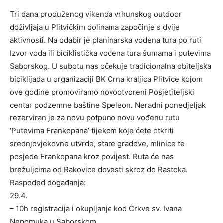
Tri dana produženog vikenda vrhunskog outdoor
doživljaja u Plitvičkim dolinama započinje s dvije
aktivnosti. Na odabir je planinarska vođena tura po ruti
Izvor voda ili biciklistička vođena tura šumama i putevima
Saborskog. U subotu nas očekuje tradicionalna obiteljska
biciklijada u organizaciji BK Crna kraljica Plitvice kojom
ove godine promoviramo novootvoreni Posjetiteljski
centar podzemne baštine Speleon. Neradni ponedjeljak
rezerviran je za novu potpuno novu vođenu rutu
‘Putevima Frankopana’ tijekom koje ćete otkriti
srednjovjekovne utvrde, stare gradove, mlinice te
posjede Frankopana kroz povijest. Ruta će nas
brežuljcima od Rakovice dovesti skroz do Rastoka.
Raspoded događanja:
29.4.
– 10h registracija i okupljanje kod Crkve sv. Ivana
Nepomuka u Saborskom