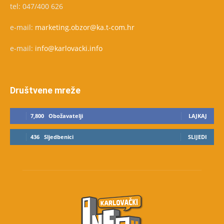
tel: 047/400 626
e-mail:
marketing.obzor@ka.t-com.hr
e-mail:
info@karlovacki.info
Društvene mreže
7,800
Obožavatelji
LAJKAJ
436
Sljedbenici
SLIJEDI