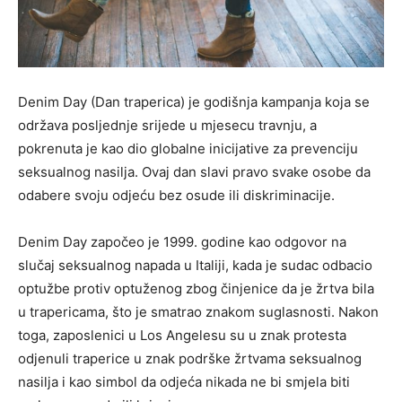
Denim Day (Dan traperica) je godišnja kampanja koja se
održava posljednje srijede u mjesecu travnju, a
pokrenuta je kao dio globalne inicijative za prevenciju
seksualnog nasilja. Ovaj dan slavi pravo svake osobe da
odabere svoju odjeću bez osude ili diskriminacije.
Denim Day započeo je 1999. godine kao odgovor na
slučaj seksualnog napada u Italiji, kada je sudac odbacio
optužbe protiv optuženog zbog činjenice da je žrtva bila
u trapericama, što je smatrao znakom suglasnosti. Nakon
toga, zaposlenici u Los Angelesu su u znak protesta
odjenuli traperice u znak podrške žrtvama seksualnog
nasilja i kao simbol da odjeća nikada ne bi smjela biti