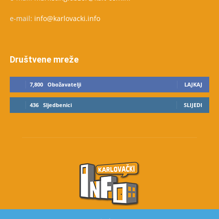
e-mail:
info@karlovacki.info
Društvene mreže
7,800
Obožavatelji
LAJKAJ
436
Sljedbenici
SLIJEDI