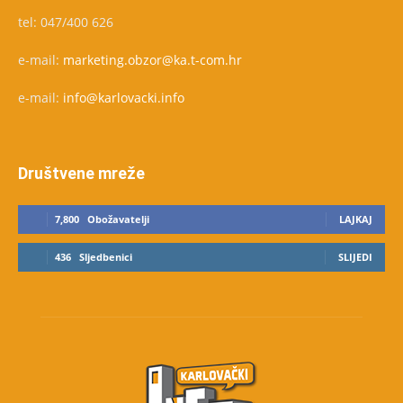
tel: 047/400 626
e-mail:
marketing.obzor@ka.t-com.hr
e-mail:
info@karlovacki.info
Društvene mreže
7,800
Obožavatelji
LAJKAJ
436
Sljedbenici
SLIJEDI