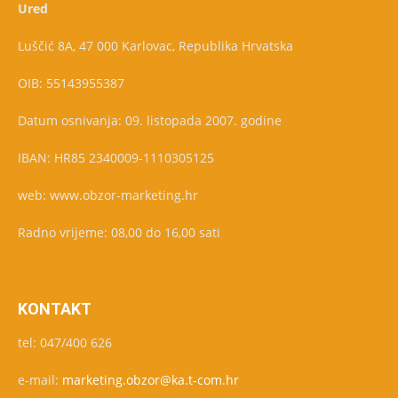
Ured
Luščić 8A, 47 000 Karlovac, Republika Hrvatska
OIB: 55143955387
Datum osnivanja: 09. listopada 2007. godine
IBAN: HR85 2340009-1110305125
web: www.obzor-marketing.hr
Radno vrijeme: 08,00 do 16,00 sati
KONTAKT
tel: 047/400 626
e-mail:
marketing.obzor@ka.t-com.hr