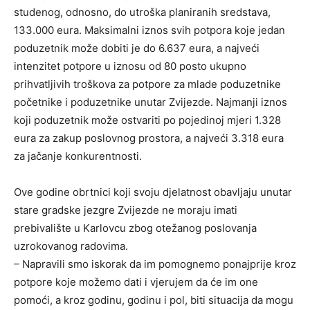
studenog, odnosno, do utroška planiranih sredstava,
133.000 eura. Maksimalni iznos svih potpora koje jedan
poduzetnik može dobiti je do 6.637 eura, a najveći
intenzitet potpore u iznosu od 80 posto ukupno
prihvatljivih troškova za potpore za mlade poduzetnike
početnike i poduzetnike unutar Zvijezde. Najmanji iznos
koji poduzetnik može ostvariti po pojedinoj mjeri 1.328
eura za zakup poslovnog prostora, a najveći 3.318 eura
za jačanje konkurentnosti.
Ove godine obrtnici koji svoju djelatnost obavljaju unutar
stare gradske jezgre Zvijezde ne moraju imati
prebivalište u Karlovcu zbog otežanog poslovanja
uzrokovanog radovima.
– Napravili smo iskorak da im pomognemo ponajprije kroz
potpore koje možemo dati i vjerujem da će im one
pomoći, a kroz godinu, godinu i pol, biti situacija da mogu