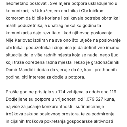
neometano poslovati. Sve mjere potpora usklađujemo u
komunikaciji s Udruženjem obrtnika i Obrtničkom
komorom da bi bile korisne i oslikavale potrebe obrtnika i
malih poduzetnika, a unatrag nekoliko godina ta
komunikacija daje rezultate i kod njihovog poslovanja.
Nije Karlovac izoliran na sve ono što utječe na poslovanje
obrtnika i poduzetnika i činjenica je da definitivno imamo
situaciju da je više radnih mjesta koja se nude, nego ljudi
koji traže određena radna mjesta, rekao je gradonačelnik
Damir Mandić i dodao da vjeruje da će, kao i prethodnih
godina, biti interesa za dodjelu potpora.
Prošle godine pristigla su 124 zahtjeva, a odobreno 119.
Dodjeljene su potpore u vrijednosti od 1,079.527 kuna,
najviše za jačanje konkurentnosti i sufinanciranje
troškova zakupa poslovnog prostora, te za podmirenje
inicijalnih troškova pokretanja gospodarske aktivnosti