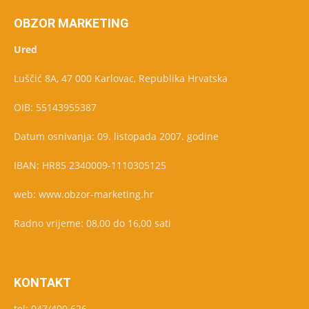
OBZOR MARKETING
Ured
Luščić 8A, 47 000 Karlovac, Republika Hrvatska
OIB: 55143955387
Datum osnivanja: 09. listopada 2007. godine
IBAN: HR85 2340009-1110305125
web: www.obzor-marketing.hr
Radno vrijeme: 08,00 do 16,00 sati
KONTAKT
tel: 047/400 626