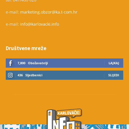
e-mail:
marketing.obzor@ka.t-com.hr
e-mail:
info@karlovacki.info
Društvene mreže
7,800
Obožavatelji
LAJKAJ
436
Sljedbenici
SLIJEDI