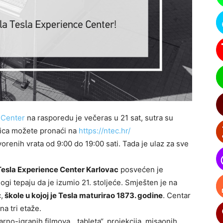
 Center
na rasporedu je večeras u 21 sat, sutra su
znica možete pronaći na
https://ntec.hr/
vorenih vrata od 9:00 do 19:00 sati. Tada je ulaz za sve
Tesla Experience Center Karlovac
posvećen je
tepaju da je izumio 21. stoljeće. Smješten je na
,
škole u
kojoj je Tesla maturirao 1873. godine
. Centar
a tri etaže.
rno-igranih filmova, „tableta“, projekcija, misaonih