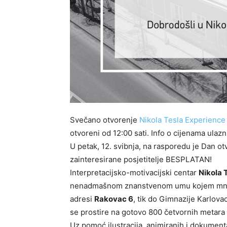
Svečano otvorenje
Nikola Tesla Experience
otvoreni od 12:00 sati. Info o cijenama ula
U petak, 12. svibnja, na rasporedu je Dan ot
zainteresirane posjetitelje BESPLATAN!
Interpretacijsko-motivacijski centar
Nikola 
nenadmašnom znanstvenom umu kojem mnogi 
adresi
Rakovac 6
, tik do Gimnazije Karlovac
se prostire na gotovo 800 četvornih metara n
Uz pomoć ilustracija, animiranih i dokumenta