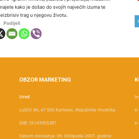
aznajete kako je došao do svojih najvećih izuma te
izbrisiv trag u njegovu životu.
Podijeli
OBZOR MARKETING
K
Ured
te
Luščić 8A, 47 000 Karlovac, Republika Hrvatska
e
OIB: 55143955387
e
Datum osnivanja: 09. listopada 2007. godine