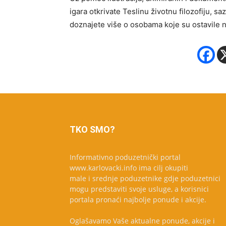
igara otkrivate Teslinu životnu filozofiju, s
doznajete više o osobama koje su ostavile ne
TKO SMO?
Informativno poduzetnički portal
www.karlovacki.info ima cilj okupiti
male i srednje poduzetnike gdje poduzetnici
mogu predstaviti svoje usluge, a korisnici
portala pronaći najbolje ponude i akcije.
Oglašavamo Vaše aktualne ponude, akcije i