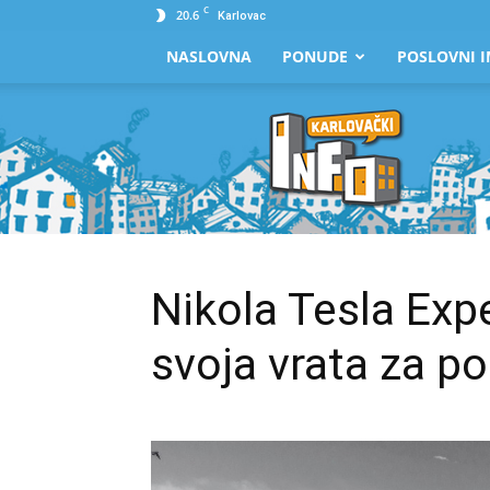
C
20.6
Karlovac
NASLOVNA
PONUDE
POSLOVNI I
Karlovački
Info
Nikola Tesla Exp
svoja vrata za pos