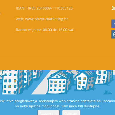
D
IBAN: HR85 2340009-1110305125
u
web: www.obzor-marketing.hr
Radno vrijeme: 08,00 do 16,00 sati
NAMA
e iskustvo pregledavanja. Korištenjem web stranice pristajete na uporabu 
no neke njezine mogućnosti Vam neće biti dostupne.
Razumijem.
Odbijam.