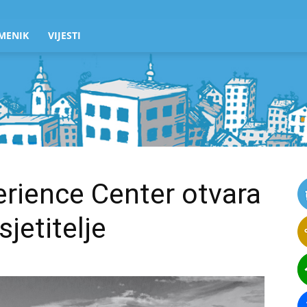
MENIK
VIJESTI
erience Center otvara
jetitelje