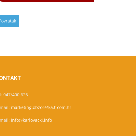
ONTAKT
l: 047/400 626
-mail:
marketing.obzor@ka.t-com.hr
-mail:
info@karlovacki.info