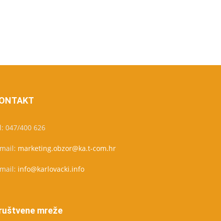
ONTAKT
l: 047/400 626
-mail:
marketing.obzor@ka.t-com.hr
-mail:
info@karlovacki.info
ruštvene mreže