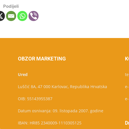
Podijeli
OBZOR MARKETING
K
Ured
te
Luščić 8A, 47 000 Karlovac, Republika Hrvatska
e
OIB: 55143955387
e
Datum osnivanja: 09. listopada 2007. godine
D
IBAN: HR85 2340009-1110305125
u