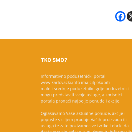
TKO SMO?
Informativno poduzetnički portal
www.karlovacki.info ima cilj okupiti
male i srednje poduzetnike gdje poduzetnici
mogu predstaviti svoje usluge, a korisnici
portala pronaći najbolje ponude i akcije.
Oglašavamo Vaše aktualne ponude, akcije i
popuste s ciljem prodaje Vaših proizvoda ili
usluga te zato pozivamo sve tvrtke i obrte da
dostave svoje oglase, a mi ćemo tu informacij