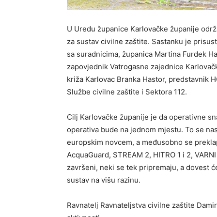
U Uredu županice Karlovačke županije održa
za sustav civilne zaštite. Sastanku je prisus
sa suradnicima, županica Martina Furdek Hajd
zapovjednik Vatrogasne zajednice Karlovač
križa Karlovac Branka Hastor, predstavnik H
Službe civilne zaštite i Sektora 112.
Cilj Karlovačke županije je da operativne sn
operativa bude na jednom mjestu. To se nasto
europskim novcem, a međusobno se preklapa
AcquaGuard, STREAM 2, HITRO 1 i 2, VARNI i 
završeni, neki se tek pripremaju, a dovest će
sustav na višu razinu.
Ravnatelj Ravnateljstva civilne zaštite Dami