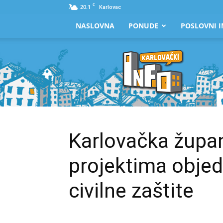
C
20.1
Karlovac
NASLOVNA
PONUDE
POSLOVNI I
Karlovački
Info
Karlovačka župan
projektima objed
civilne zaštite