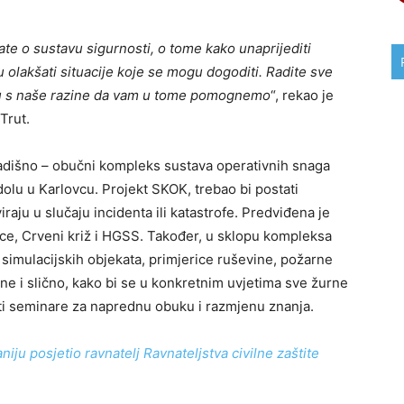
ljate o sustavu sigurnosti, o tome kako unaprijediti
 olakšati situacije koje se mogu dogoditi. Radite sve
o tu s naše razine da vam u tome pomognemo
“, rekao je
Trut.
ladišno – obučni kompleks sustava operativnih snaga
olu u Karlovcu. Projekt SKOK, trebao bi postati
raju u slučaju incidenta ili katastrofe. Predviđena je
asce, Crveni križ i HGSS. Također, u sklopu kompleksa
i simulacijskih objekata, primjerice ruševine, požarne
ne i slično, kako bi se u konkretnim uvjetima sve žurne
ti seminare za naprednu obuku i razmjenu znanja.
iju posjetio ravnatelj Ravnateljstva civilne zaštite