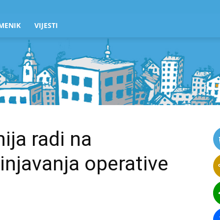
MENIK
VIJESTI
ija radi na
injavanja operative