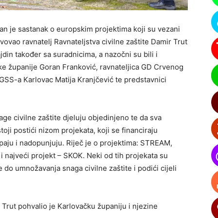
n je sastanak o europskim projektima koji su vezani
tvovao ravnatelj Ravnateljstva civilne zaštite Damir Trut
in također sa suradnicima, a nazočni su bili i
ke županije Goran Franković, ravnateljica GD Crvenog
GSS-a Karlovac Matija Kranjčević te predstavnici
age civilne zaštite djeluju objedinjeno te da sva
ji postići nizom projekata, koji se financiraju
ju i nadopunjuju. Riječ je o projektima: STREAM,
najveći projekt – SKOK. Neki od tih projekata su
 do umnožavanja snaga civilne zaštite i podići cijeli
r Trut pohvalio je Karlovačku županiju i njezine