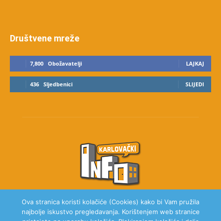
Društvene mreže
7,800
Obožavatelji
LAJKAJ
436
Sljedbenici
SLIJEDI
Ova stranica koristi kolačiće (Cookies) kako bi Vam pružila
najbolje iskustvo pregledavanja. Korištenjem web stranice
O NAMA