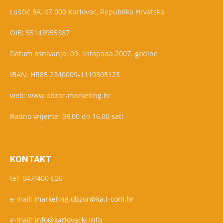
Luščić 8A, 47 000 Karlovac, Republika Hrvatska
OIB: 55143955387
Datum osnivanja: 09. listopada 2007. godine
IBAN: HR85 2340009-1110305125
web: www.obzor-marketing.hr
Radno vrijeme: 08,00 do 16,00 sati
KONTAKT
tel: 047/400 626
e-mail:
marketing.obzor@ka.t-com.hr
e-mail:
info@karlovacki.info