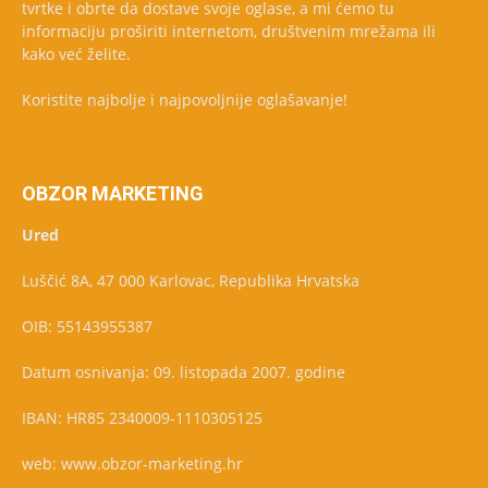
tvrtke i obrte da dostave svoje oglase, a mi ćemo tu
informaciju proširiti internetom, društvenim mrežama ili
kako već želite.
Koristite najbolje i najpovoljnije oglašavanje!
OBZOR MARKETING
Ured
Luščić 8A, 47 000 Karlovac, Republika Hrvatska
OIB: 55143955387
Datum osnivanja: 09. listopada 2007. godine
IBAN: HR85 2340009-1110305125
web: www.obzor-marketing.hr