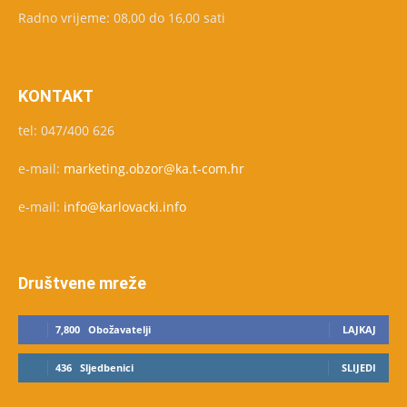
Radno vrijeme: 08,00 do 16,00 sati
KONTAKT
tel: 047/400 626
e-mail:
marketing.obzor@ka.t-com.hr
e-mail:
info@karlovacki.info
Društvene mreže
7,800
Obožavatelji
LAJKAJ
436
Sljedbenici
SLIJEDI