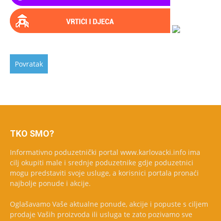
TKO SMO?
Informativno poduzetnički portal www.karlovacki.info ima
cilj okupiti male i srednje poduzetnike gdje poduzetnici
mogu predstaviti svoje usluge, a korisnici portala pronaći
najbolje ponude i akcije.
Oglašavamo Vaše aktualne ponude, akcije i popuste s ciljem
prodaje Vaših proizvoda ili usluga te zato pozivamo sve