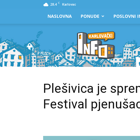
C
28.4
Karlovac
NASLOVNA
PONUDE
POSLOVNI I
Karlovački
Info
Plešivica je spr
Festival pjenuša