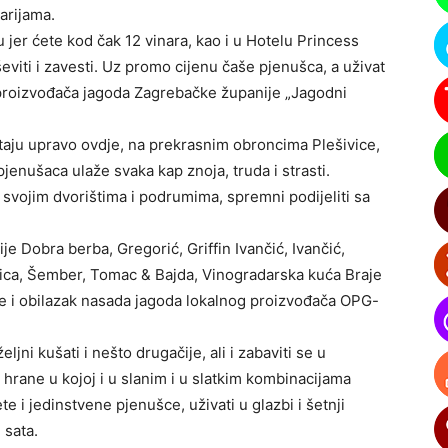
narijama.
u jer ćete kod čak 12 vinara, kao i u Hotelu Princess
viti i zavesti. Uz promo cijenu čaše pjenušca, a uživat
roizvođača jagoda Zagrebačke županije „Jagodni
staju upravo ovdje, na prekrasnim obroncima Plešivice,
pjenušaca ulaže svaka kap znoja, truda i strasti.
u svojim dvorištima i podrumima, spremni podijeliti sa
je Dobra berba, Gregorić, Griffin Ivančić, Ivančić,
rovica, Šember, Tomac & Bajda, Vinogradarska kuća Braje
 je i obilazak nasada jagoda lokalnog proizvođača OPG-
ljni kušati i nešto drugačije, ali i zabaviti se u
ane u kojoj i u slanim i u slatkim kombinacijama
te i jedinstvene pjenušce, uživati u glazbi i šetnji
 sata.