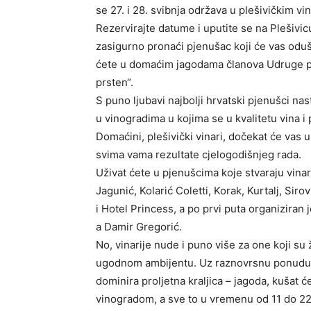
se 27. i 28. svibnja održava u plešivičkim vi
Rezervirajte datume i uputite se na Plešivic
zasigurno pronaći pjenušac koji će vas oduše
ćete u domaćim jagodama članova Udruge p
prsten“.
S puno ljubavi najbolji hrvatski pjenušci na
u vinogradima u kojima se u kvalitetu vina i 
Domaćini, plešivički vinari, dočekat će vas 
svima vama rezultate cjelogodišnjeg rada.
Uživat ćete u pjenušcima koje stvaraju vinari
Jagunić, Kolarić Coletti, Korak, Kurtalj, Si
i Hotel Princess, a po prvi puta organiziran
a Damir Gregorić.
No, vinarije nude i puno više za one koji su že
ugodnom ambijentu. Uz raznovrsnu ponudu hr
dominira proljetna kraljica – jagoda, kušat će
vinogradom, a sve to u vremenu od 11 do 22