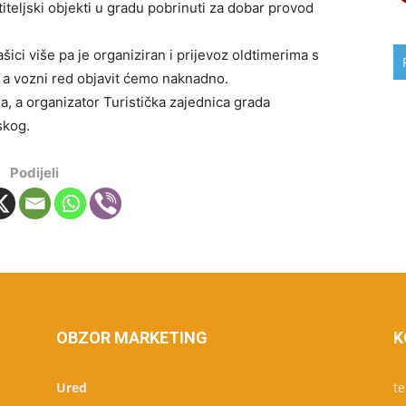
titeljski objekti u gradu pobrinuti za dobar provod
čašici više pa je organiziran i prijevoz oldtimerima s
 a vozni red objavit ćemo naknadno.
a, a organizator Turistička zajednica grada
skog.
Podijeli
OBZOR MARKETING
K
Ured
te