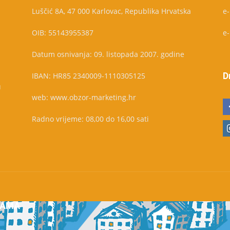
Luščić 8A, 47 000 Karlovac, Republika Hrvatska
e
OIB: 55143955387
e
Datum osnivanja: 09. listopada 2007. godine
D
IBAN: HR85 2340009-1110305125
u
web: www.obzor-marketing.hr
Radno vrijeme: 08,00 do 16,00 sati
NAMA