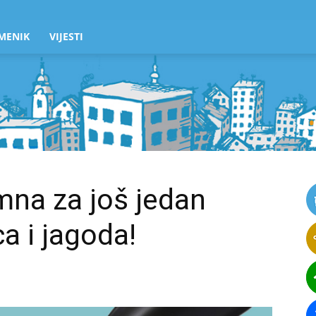
MENIK
VIJESTI
emna za još jedan
ca i jagoda!