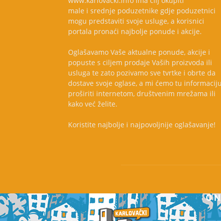
www.karlovacki.info ima cilj okupiti
male i srednje poduzetnike gdje poduzetnici
mogu predstaviti svoje usluge, a korisnici
portala pronaći najbolje ponude i akcije.
Oglašavamo Vaše aktualne ponude, akcije i
popuste s ciljem prodaje Vaših proizvoda ili
usluga te zato pozivamo sve tvrtke i obrte da
dostave svoje oglase, a mi ćemo tu informacij
proširiti internetom, društvenim mrežama ili
kako već želite.
Koristite najbolje i najpovoljnije oglašavanje!
O 