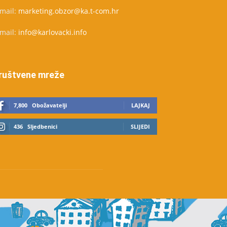
-mail:
marketing.obzor@ka.t-com.hr
-mail:
info@karlovacki.info
ruštvene mreže
7,800
Obožavatelji
LAJKAJ
436
Sljedbenici
SLIJEDI