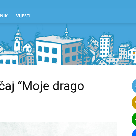
NIK
VIJESTI
ečaj “Moje drago