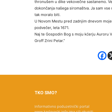
thronušem u dike vekovečne sastanemo. Veće n
dokončanja našega siromaštva. Ja sam vse na B
tak moralo biti.
U Novom Mestu pred zadnjim dnevom mojega
podvečer, leta 1671.
Naj te Gospodin Bog s moju kćerju Auroru V
Groff Zrini Petar.”
TKO SMO?
Informativno poduzetnički portal
www.karlovacki.info ima cilj okupiti