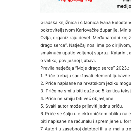
Gradska knjižnica i čitaonica Ivana Belosten
pokroviteljstvom Karlovačke županije, Minis
Ozlja, organiziraju deveti Međunarodni knjiž
drago serce”. Natječaj nosi ime po dirljivo
smaknuća uputio voljenoj supruzi Katarini, a
o velikoj povijesnoj ljubavi.
Pravila natječaja “Moje drago serce” 2023.:
1. Priče trebaju sadržavati element ljubavne 
2. Priče napisane na hrvatskom jeziku mogu 
3. Priče ne smiju biti duže od 5 kartica tek
4. Priče ne smiju biti već objavljene.
5. Svaki autor može prijaviti jednu priču.
6. Priče se šalju u elektroničkom obliku na 
biti napisane na računalu i spremljene u form
7. Autori u zasebnoj datoteci ili u e-mailu t