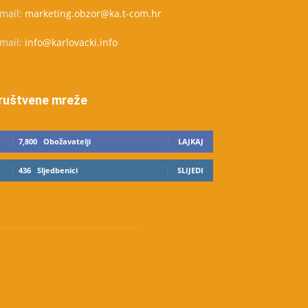
-mail:
marketing.obzor@ka.t-com.hr
-mail:
info@karlovacki.info
ruštvene mreže
7,800
Obožavatelji
LAJKAJ
436
Sljedbenici
SLIJEDI