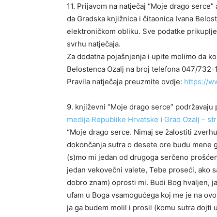
11. Prijavom na natječaj “Moje drago serce” a
da Gradska knjižnica i čitaonica Ivana Belost
elektroničkom obliku. Sve podatke prikupljene
svrhu natječaja.
Za dodatna pojašnjenja i upite molimo da kon
Belostenca Ozalj na broj telefona 047/732-1
Pravila natječaja preuzmite ovdje:
https://
9. književni “Moje drago serce” podržavaju 
medija Republike Hrvatske
i
Grad Ozalj – st
“Moje drago serce. Nimaj se žalostiti zverh
dokončanja sutra o desete ore budu mene gl
(s)mo mi jedan od drugoga serčeno prošćenje
jedan vekovečni valete, Tebe proseći, ako sa
dobro znam) oprosti mi. Budi Bog hvaljen, ja
ufam u Boga vsamogućega koj me je na ovom 
ja ga budem molil i prosil (komu sutra doj