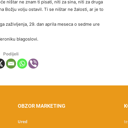
ištar ne znam ti pisati, niti za sina, niti za druga
ožju volju ostavil. Ti se ništar ne žalosti, ar je to
 zaživljenja, 29. dan aprila meseca o sedme ure
eroniku blagoslovi.
Podijeli
OBZOR MARKETING
K
Ured
te