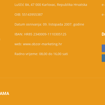
Luščić 8A, 47 000 Karlovac, Republika Hrvatska
e
OIB: 55143955387
e
Datum osnivanja: 09. listopada 2007. godine
D
IBAN: HR85 2340009-1110305125
u
web: www.obzor-marketing.hr
Radno vrijeme: 08,00 do 16,00 sati
NAMA