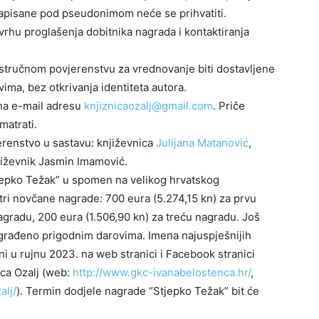
e napisane pod pseudonimom neće se prihvatiti.
svrhu proglašenja dobitnika nagrada i kontaktiranja
će stručnom povjerenstvu za vrednovanje biti dostavljene
ima, bez otkrivanja identiteta autora.
 na e-mail adresu
knjiznicaozalj@gmail.com
. Priče
matrati.
jerenstvo u sastavu: književnica
Julijana Matanović
,
jiževnik Jasmin Imamović.
tjepko Težak” u spomen na velikog hrvatskog
 tri novčane nagrade: 700 eura (5.274,15 kn) za prvu
gradu, 200 eura (1.506,90 kn) za treću nagradu. Još
građeno prigodnim darovima. Imena najuspješnijih
jeni u rujnu 2023. na web stranici i Facebook stranici
nca Ozalj (web:
http://www.gkc-ivanabelostenca.hr/
,
alj/
). Termin dodjele nagrade “Stjepko Težak” bit će