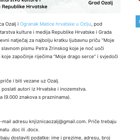
ca Ozalj i
Ogranak Matice hrvatske u Ozlju
, pod
tarstva kulture i medija Republike Hrvatske i Grada
evni natječaj za najbolju kratku ljubavnu priču “Moje
m, slavnom pismu Petra Zrinskog koje je noć uoči
 koje započinje riječima “Moje drago serce” i svjedoči
priče i biti vezane uz Ozalj.
poslati autori iz Hrvatske i inozemstva.
sta (9.000 znakova s prazninama).
e-mail adresu knjiznicaozalj@gmail.com. Priče trebaju
atu .doc ili .docx.
rebaju dostaviti podatke: ime i prezime, adresu, broj