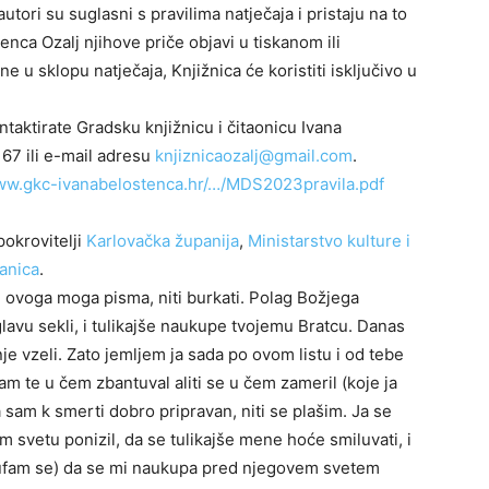
utori su suglasni s pravilima natječaja i pristaju na to
enca Ozalj njihove priče objavi u tiskanom ili
 u sklopu natječaja, Knjižnica će koristiti isključivo u
taktirate Gradsku knjižnicu i čitaonicu Ivana
67 ili e-mail adresu
knjiznicaozalj@gmail.com
.
www.gkc-ivanabelostenca.hr/…/MDS2023pravila.pdf
pokrovitelji
Karlovačka županija
,
Ministarstvo kulture i
ranica
.
u ovoga moga pisma, niti burkati. Polag Božjega
avu sekli, i tulikajše naukupe tvojemu Bratcu. Danas
 vzeli. Zato jemljem ja sada po ovom listu i od tebe
m te u čem zbantuval aliti se u čem zameril (koje ja
 sam k smerti dobro pripravan, niti se plašim. Ja se
svetu ponizil, da se tulikajše mene hoće smiluvati, i
ti ufam se) da se mi naukupa pred njegovem svetem