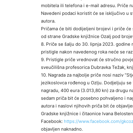
mobitela ili telefona i e-mail adresu. Prič
Navedeni podaci koristit će se isključivo u 
autora.
Pričama će biti dodijeljeni brojevi i priče 
od strane Gradske knjižnice Ozalj pod brojev
8. Priče se šalju do 30. lipnja 2023. godine
pristigle nakon navedenog roka neće se raz
9. Pristigle priče vrednovat će stručno pov
sveučilišna profesorica Dubravka Težak, kn
10. Nagrada za najbolje priče nosi naziv “S
jezikoslovca rođenog u Ozlju. Dodjeljuju se
nagradu, 400 eura (3.013,80 kn) za drugu na
sedam priča bit će posebno pohvaljeno i na
autora i naslovi njihovih priča bit će objavl
Gradske knjižnice i čitaonice Ivana Beloste
Facebook:
https://www.facebook.com/gkcoz
objavljen naknadno.