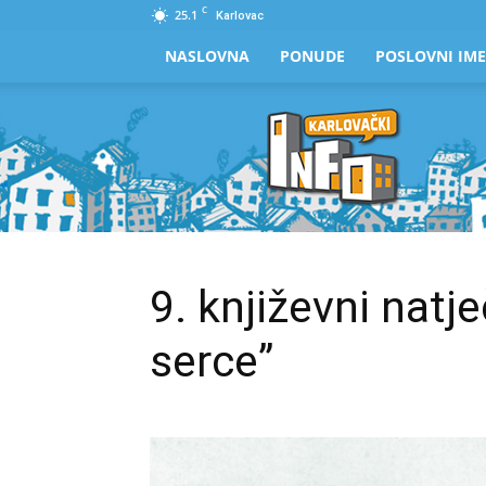
C
25.1
Karlovac
NASLOVNA
PONUDE
POSLOVNI IME
Karlovački
Info
9. književni natj
serce”