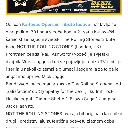
Odličan
Karlovac Open air Tribute festival
nastavlja se i
ove godine. 30 lipnja s početkom u 21 sat u karlovački
šanac stiže najbolji svjetski The Rolling Stones tribute
band NOT THE ROLLING STONES (London, UK)
Frontmen benda (Paul Ashworth) vodeći je svjetski
dvojnik Micka Jaggera koji se pojavljuje u nizu TV emisija
i serija u nekoliko zemalja glumeći Jaggera, a za to ga je
angažirao upravo Mick Jagger!
Bend izvodi najpoznatije klasike The Rolling Stonesa…od
‘Satisfaction‘ do ‘Sympathy for the devil‘, i kultnih rock
klasika poput ‘ Gimme Shelter‘, ‘Brown Sugar‘, ‘Jumping
Jack Flash itd.
NOT THE ROLLING STONES hvataju bit originala kao nitko
drugi i predstavljaju autentičnu posvetu zlatnom dobu