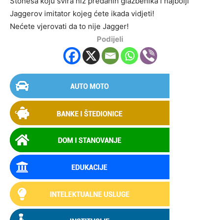
Stonesa koju svira niz predanih glazbenika i najbolji
Jaggerov imitator kojeg ćete ikada vidjeti!
Nećete vjerovati da to nije Jagger!
Podijeli