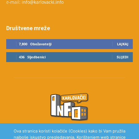
e-mail:
info@karlovacki.info
Društvene mreže
7,800
Obožavatelji
LAJKAJ
436
Sljedbenici
SLIJEDI
Ova stranica koristi kolačiće (Cookies) kako bi Vam pružila
najbolje iskustvo pregledavanja. Korištenjem web stranice