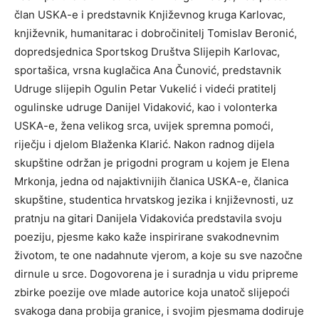
član USKA-e i predstavnik Književnog kruga Karlovac,
književnik, humanitarac i dobročinitelj Tomislav Beronić,
dopredsjednica Sportskog Društva Slijepih Karlovac,
sportašica, vrsna kuglačica Ana Čunović, predstavnik
Udruge slijepih Ogulin Petar Vukelić i videći pratitelj
ogulinske udruge Danijel Vidaković, kao i volonterka
USKA-e, žena velikog srca, uvijek spremna pomoći,
riječju i djelom Blaženka Klarić. Nakon radnog dijela
skupštine održan je prigodni program u kojem je Elena
Mrkonja, jedna od najaktivnijih članica USKA-e, članica
skupštine, studentica hrvatskog jezika i književnosti, uz
pratnju na gitari Danijela Vidakovića predstavila svoju
poeziju, pjesme kako kaže inspirirane svakodnevnim
životom, te one nadahnute vjerom, a koje su sve nazočne
dirnule u srce. Dogovorena je i suradnja u vidu pripreme
zbirke poezije ove mlade autorice koja unatoč slijepoći
svakoga dana probija granice, i svojim pjesmama dodiruje