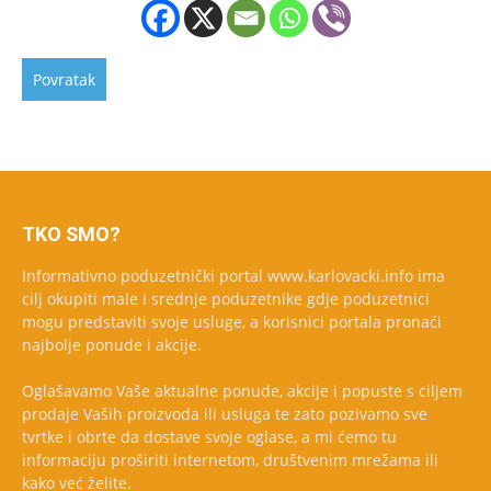
TKO SMO?
Informativno poduzetnički portal www.karlovacki.info ima
cilj okupiti male i srednje poduzetnike gdje poduzetnici
mogu predstaviti svoje usluge, a korisnici portala pronaći
najbolje ponude i akcije.
Oglašavamo Vaše aktualne ponude, akcije i popuste s ciljem
prodaje Vaših proizvoda ili usluga te zato pozivamo sve
tvrtke i obrte da dostave svoje oglase, a mi ćemo tu
informaciju proširiti internetom, društvenim mrežama ili
kako već želite.