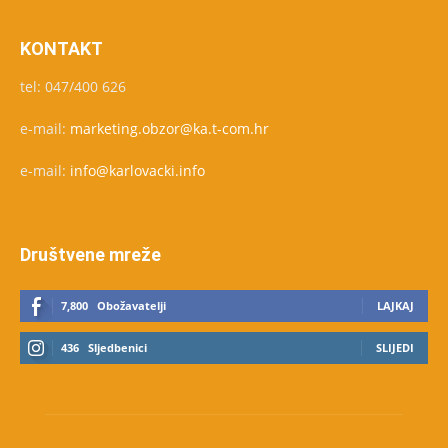
KONTAKT
tel: 047/400 626
e-mail:
marketing.obzor@ka.t-com.hr
e-mail:
info@karlovacki.info
Društvene mreže
7,800
Obožavatelji
LAJKAJ
436
Sljedbenici
SLIJEDI