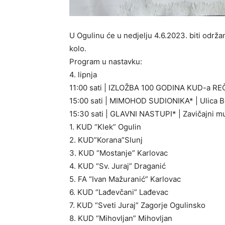
U Ogulinu će u nedjelju 4.6.2023. biti održa
kolo.
Program u nastavku:
4. lipnja
11:00 sati | IZLOŽBA 100 GODINA KUD-a REČI
15:00 sati | MIMOHOD SUDIONIKA* | Ulica 
15:30 sati | GLAVNI NASTUPI* | Zavičajni m
1. KUD “Klek” Ogulin
2. KUD”Korana”Slunj
3. KUD “Mostanje” Karlovac
4. KUD “Sv. Juraj” Draganić
5. FA “Ivan Mažuranić” Karlovac
6. KUD “Lađevčani” Lađevac
7. KUD “Sveti Juraj” Zagorje Ogulinsko
8. KUD “Mihovljan” Mihovljan