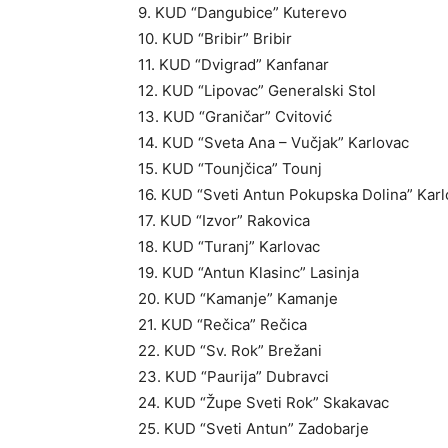
9. KUD “Dangubice” Kuterevo
10. KUD “Bribir” Bribir
11. KUD “Dvigrad” Kanfanar
12. KUD “Lipovac” Generalski Stol
13. KUD “Graničar” Cvitović
14. KUD “Sveta Ana – Vučjak” Karlovac
15. KUD “Tounjčica” Tounj
16. KUD “Sveti Antun Pokupska Dolina” Kar
17. KUD “Izvor” Rakovica
18. KUD “Turanj” Karlovac
19. KUD “Antun Klasinc” Lasinja
20. KUD “Kamanje” Kamanje
21. KUD “Rečica” Rečica
22. KUD “Sv. Rok” Brežani
23. KUD “Paurija” Dubravci
24. KUD “Župe Sveti Rok” Skakavac
25. KUD “Sveti Antun” Zadobarje