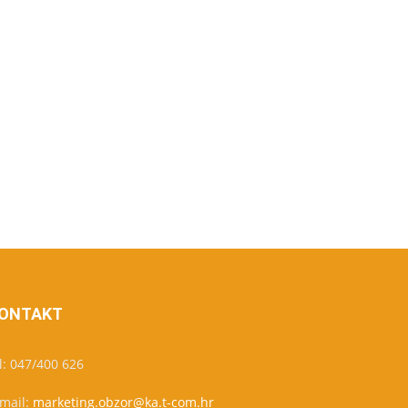
ONTAKT
l: 047/400 626
-mail:
marketing.obzor@ka.t-com.hr