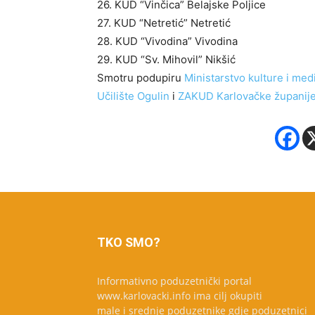
26. KUD “Vinčica” Belajske Poljice
27. KUD “Netretić” Netretić
28. KUD “Vivodina” Vivodina
29. KUD “Sv. Mihovil” Nikšić
Smotru podupiru
Ministarstvo kulture i med
Učilište Ogulin
i
ZAKUD Karlovačke županij
TKO SMO?
Informativno poduzetnički portal
www.karlovacki.info ima cilj okupiti
male i srednje poduzetnike gdje poduzetnici