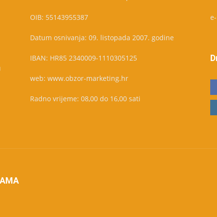
OIB: 55143955387
e
Datum osnivanja: 09. listopada 2007. godine
D
IBAN: HR85 2340009-1110305125
u
web: www.obzor-marketing.hr
Radno vrijeme: 08,00 do 16,00 sati
NAMA