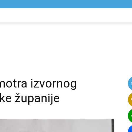
NIK
VIJESTI
smotra izvornog
čke županije