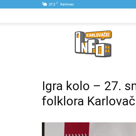
C
27.2
Karlovac
NASLOVNA
PONUDE
POSLOVNI IME
Karlovački
Info
Igra kolo – 27. 
folklora Karlova