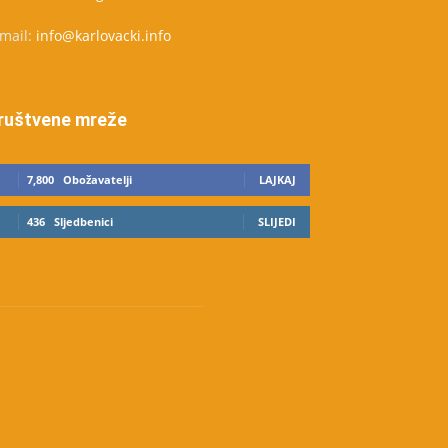
-mail:
info@karlovacki.info
ruštvene mreže
7,800
Obožavatelji
LAJKAJ
436
Sljedbenici
SLIJEDI