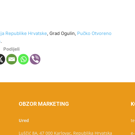
ija Republike Hrvatske
, Grad Ogulin,
Pučko Otvoreno
e
.
Podijeli
OBZOR MARKETING
K
Ured
te
Luščić 8A, 47 000 Karlovac, Republika Hrvatska
e