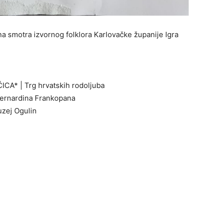
na smotra izvornog folklora Karlovačke županije Igra
CA* | Trg hrvatskih rodoljuba
Bernardina Frankopana
uzej Ogulin