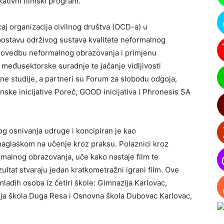
kativni filmski program.
j organizacija civilnog društva (OCD-a) u
ostavu održivog sustava kvalitete neformalnog
provedbu neformalnog obrazovanja i primjenu
i međusektorske suradnje te jačanje vidljivosti
vne studije, a partneri su Forum za slobodu odgoja,
nske inicijative Poreč, GOOD inicijativa i Phronesis SA
g osnivanja udruge i koncipiran je kao
 naglaskom na učenje kroz praksu. Polaznici kroz
malnog obrazovanja, uče kako nastaje film te
zultat stvaraju jedan kratkometražni igrani film. Ove
ladih osoba iz četiri škole: Gimnazija Karlovac,
nja škola Duga Resa i Osnovna škola Dubovac Karlovac,