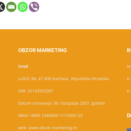
OBZOR MARKETING
K
Ured
te
Luščić 8A, 47 000 Karlovac, Republika Hrvatska
e
OIB: 55143955387
e
Datum osnivanja: 09. listopada 2007. godine
D
IBAN: HR85 2340009-1110305125
u
web: www.obzor-marketing.hr