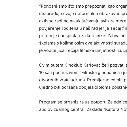
“Ponosni smo što smo prepoznati kao organiza
unapređuje svoje neformalne obrazovne pro
aktivno radimo na uključivanju svih zainter
povjerenje roditelja u naš rad jer je Tečaj f
pritom je i besplatan za korisnike. Zahvalni
školama s kojima osim ove aktivnosti sura
je voditeljica Tečaja filmske umjetnosti Luci
Ovim putem Kinoklub Karlovac želi pozvati 
10 sati pod nazivom “Filmska gledaonica i ju
otvorenih vrata udruga. Premijerno će biti p
ujedno biti održana dodjela diploma polazn
Program se organizira uz potporu Zajednice
audiovizualnog centra i Zaklade “Kultura No