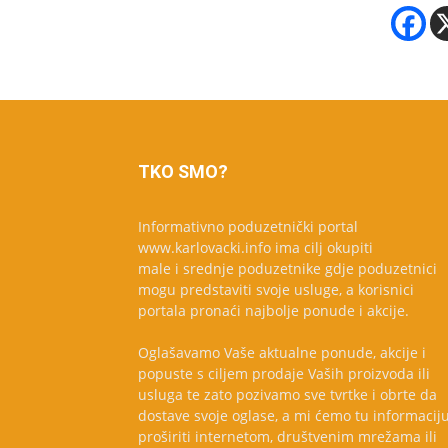
TKO SMO?
Informativno poduzetnički portal
www.karlovacki.info ima cilj okupiti
male i srednje poduzetnike gdje poduzetnici
mogu predstaviti svoje usluge, a korisnici
portala pronaći najbolje ponude i akcije.
Oglašavamo Vaše aktualne ponude, akcije i
popuste s ciljem prodaje Vaših proizvoda ili
usluga te zato pozivamo sve tvrtke i obrte da
dostave svoje oglase, a mi ćemo tu informacij
proširiti internetom, društvenim mrežama ili