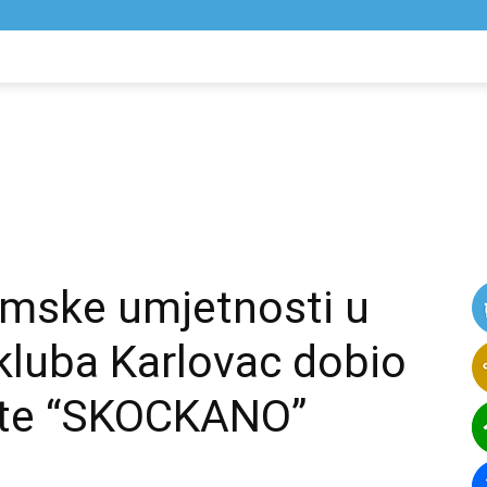
NIK
VIJESTI
lmske umjetnosti u
okluba Karlovac dobio
tete “SKOCKANO”