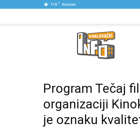
C
17.8
Karlovac
NASLOVNA
PONUDE
POSLOVNI IME
Karlovački
Info
Program Tečaj fi
organizaciji Kin
je oznaku kvali