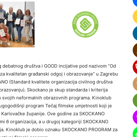
kog debatnog društva i GOOD incijative pod nazivom “Od
 za kvalitetan građanski odgoj i obrazovanje” u Zagrebu
NO (Standard kvalitete organizacija civilnog društva
azovanju). Skockano je skup standarda i kriterija
tu svojih neformalnih obrazovnih programa. Kinoklub
ugogodišnji program Tečaj filmske umjetnosti koji je
ju Karlovačke županije. Ove godine za SKOCKANO
i 6 organizacija, a u drugoj kategoriji SKOCKANO
acija. Kinoklub je dobio oznaku SKOCKANO PROGRAM za