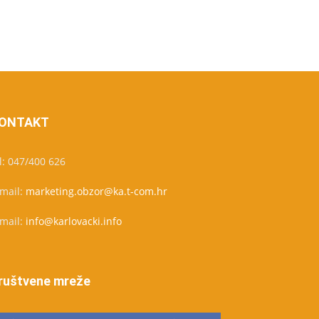
ONTAKT
l: 047/400 626
-mail:
marketing.obzor@ka.t-com.hr
-mail:
info@karlovacki.info
ruštvene mreže