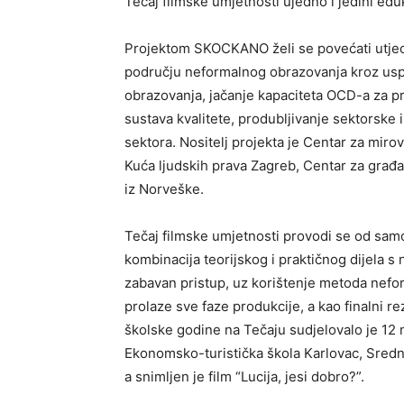
Tečaj filmske umjetnosti ujedno i jedini edu
Projektom SKOCKANO želi se povećati utjeca
području neformalnog obrazovanja kroz usp
obrazovanja, jačanje kapaciteta OCD-a za 
sustava kvalitete, produbljivanje sektorske 
sektora. Nositelj projekta je Centar za miro
Kuća ljudskih prava Zagreb, Centar za građa
iz Norveške.
Tečaj filmske umjetnosti provodi se od samo
kombinacija teorijskog i praktičnog dijela s
zabavan pristup, uz korištenje metoda nefor
prolaze sve faze produkcije, a kao finalni re
školske godine na Tečaju sudjelovalo je 12 m
Ekonomsko-turistička škola Karlovac, Sred
a snimljen je film “Lucija, jesi dobro?”.