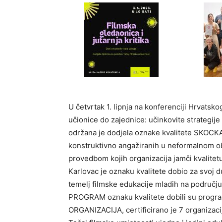
U četvrtak 1. lipnja na konferenciji Hrvats
učionice do zajednice: učinkovite strategije
održana je dodjela oznake kvalitete SKOCKA
konstruktivno angažiranih u neformalnom obr
provedbom kojih organizacija jamči kvalite
Karlovac je oznaku kvalitete dobio za svoj d
temelj filmske edukacije mladih na područ
PROGRAM oznaku kvalitete dobili su program
ORGANIZACIJA, certificirano je 7 organiz