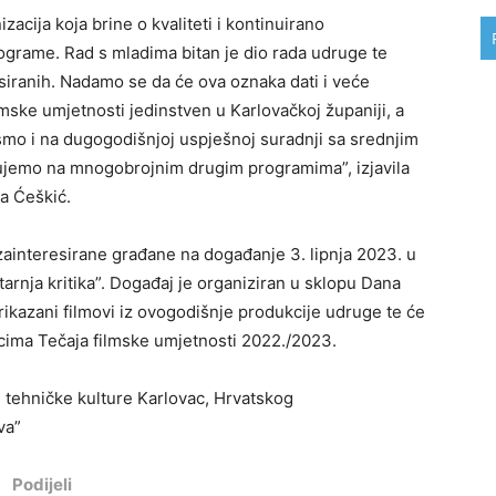
cija koja brine o kvaliteti i kontinuirano
grame. Rad s mladima bitan je dio rada udruge te
esiranih. Nadamo se da će ova oznaka dati i veće
ilmske umjetnosti jedinstven u Karlovačkoj županiji, a
 smo i na dugogodišnjoj uspješnoj suradnji sa srednjim
đujemo na mnogobrojnim drugim programima”, izjavila
ja Ćeškić.
zainteresirane građane na događanje 3. lipnja 2023. u
tarnja kritika”. Događaj je organiziran u sklopu Dana
rikazani filmovi iz ovogodišnje produkcije udruge te će
icima Tečaja filmske umjetnosti 2022./2023.
 tehničke kulture Karlovac, Hrvatskog
va”
Podijeli