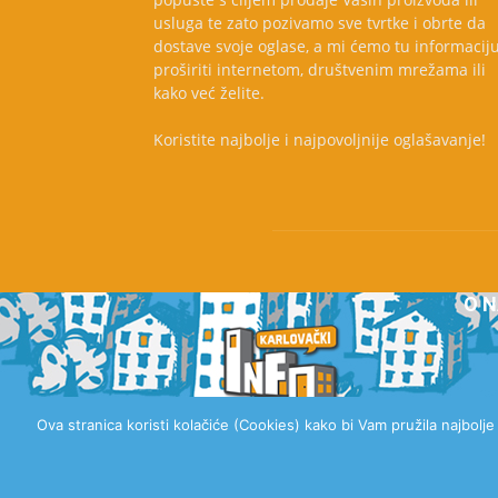
usluga te zato pozivamo sve tvrtke i obrte da
dostave svoje oglase, a mi ćemo tu informacij
proširiti internetom, društvenim mrežama ili
kako već želite.
Koristite najbolje i najpovoljnije oglašavanje!
O 
Ova stranica koristi kolačiće (Cookies) kako bi Vam pružila najbolj
© 2020 Karlovački Info, Sva prava pridržana.