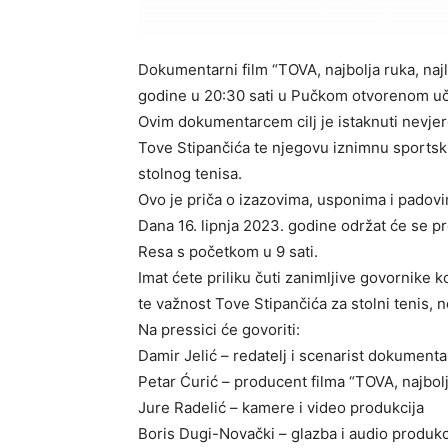
Dokumentarni film “TOVA, najbolja ruka, najlo
godine u 20:30 sati u Pučkom otvorenom uč
Ovim dokumentarcem cilj je istaknuti nevjer
Tove Stipančića te njegovu iznimnu sportsku k
stolnog tenisa.
Ovo je priča o izazovima, usponima i padovima
Dana 16. lipnja 2023. godine održat će se 
Resa s početkom u 9 sati.
Imat ćete priliku čuti zanimljive govornike k
te važnost Tove Stipančića za stolni tenis, n
Na pressici će govoriti:
Damir Jelić – redatelj i scenarist dokumentar
Petar Ćurić – producent filma “TOVA, najbolja
Jure Radelić – kamere i video produkcija
Boris Dugi-Novački – glazba i audio produkc