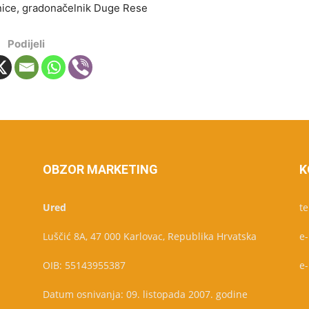
dnice, gradonačelnik Duge Rese
Podijeli
OBZOR MARKETING
K
Ured
te
Luščić 8A, 47 000 Karlovac, Republika Hrvatska
e
OIB: 55143955387
e
Datum osnivanja: 09. listopada 2007. godine