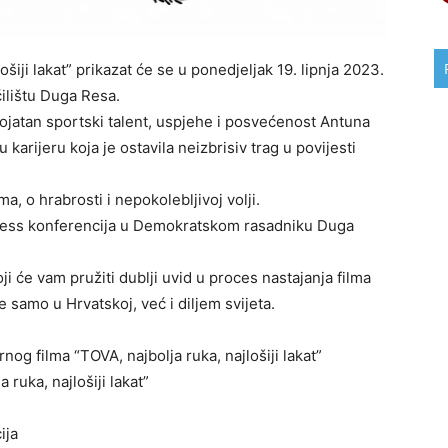
šiji lakat” prikazat će se u ponedjeljak 19. lipnja 2023.
ilištu Duga Resa.
ojatan sportski talent, uspjehe i posvećenost Antuna
arijeru koja je ostavila neizbrisiv trag u povijesti
, o hrabrosti i nepokolebljivoj volji.
press konferencija u Demokratskom rasadniku Duga
oji će vam pružiti dublji uvid u proces nastajanja filma
e samo u Hrvatskoj, već i diljem svijeta.
nog filma “TOVA, najbolja ruka, najlošiji lakat”
 ruka, najlošiji lakat”
ija