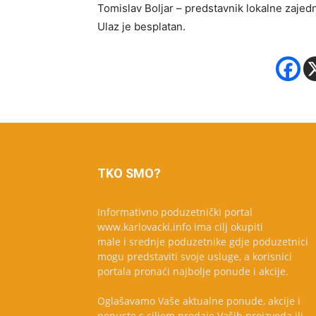
Tomislav Boljar – predstavnik lokalne zaje
Ulaz je besplatan.
TKO SMO?
Informativno poduzetnički portal
www.karlovacki.info ima cilj okupiti
male i srednje poduzetnike gdje poduzetnici
mogu predstaviti svoje usluge, a korisnici
portala pronaći najbolje ponude i akcije.
Oglašavamo Vaše aktualne ponude, akcije i
popuste s ciljem prodaje Vaših proizvoda ili