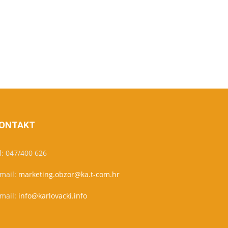
ONTAKT
l: 047/400 626
-mail:
marketing.obzor@ka.t-com.hr
-mail:
info@karlovacki.info