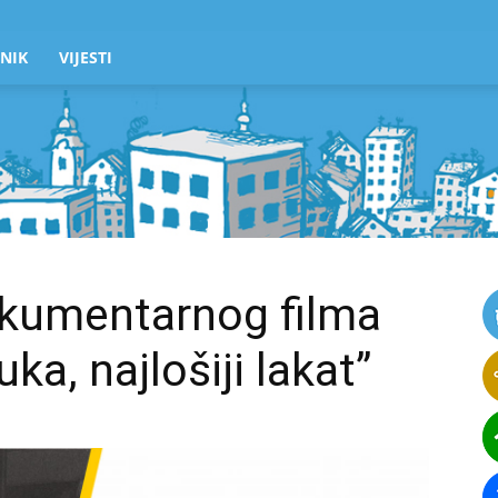
NIK
VIJESTI
okumentarnog filma
ka, najlošiji lakat”