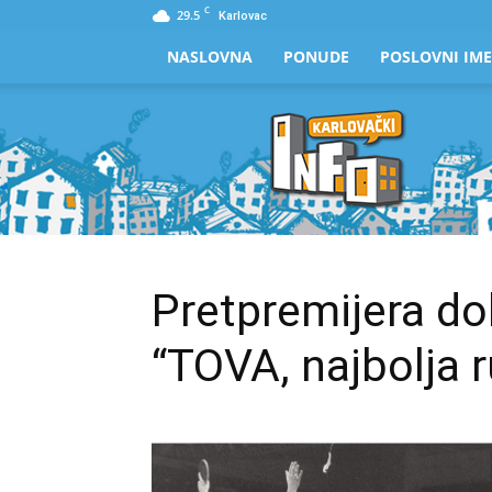
C
29.5
Karlovac
NASLOVNA
PONUDE
POSLOVNI IME
Karlovački
Info
Pretpremijera d
“TOVA, najbolja ru