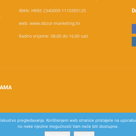
D
IBAN: HR85 2340009-1110305125
u
web: www.obzor-marketing.hr
Radno vrijeme: 08,00 do 16,00 sati
NAMA
e iskustvo pregledavanja. Korištenjem web stranice pristajete na uporabu 
no neke njezine mogućnosti Vam neće biti dostupne.
Razumijem.
Odbijam.