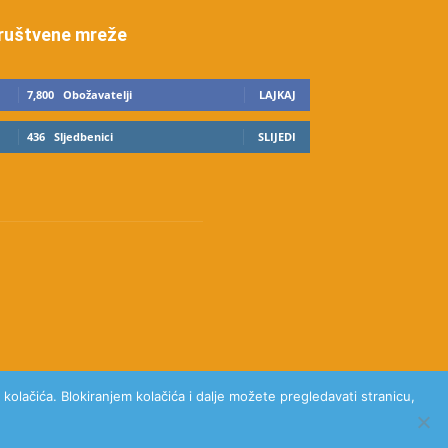
ruštvene mreže
7,800
Obožavatelji
LAJKAJ
436
Sljedbenici
SLIJEDI
kolačića. Blokiranjem kolačića i dalje možete pregledavati stranicu,