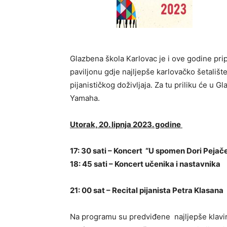
Glazbena škola Karlovac je i ove godine pr
paviljonu gdje najljepše karlovačko šetališ
pijanističkog doživljaja. Za tu priliku će u G
Yamaha.
Utorak, 20. lipnja 2023. godine
17: 30 sati – Koncert “U spomen Dori Pejač
18: 45 sati – Koncert učenika i nastavnika
21: 00 sat – Recital pijanista Petra Klasana
Na programu su predviđene najljepše klavir