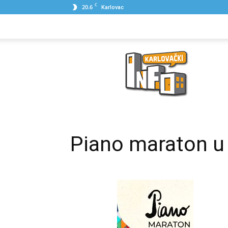
C
20.6
Karlovac
NASLOVNA
PONUDE
POSLOVNI IME
Karlovački
Info
Piano maraton u