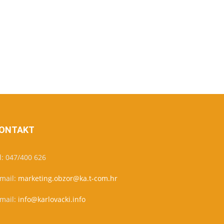
ONTAKT
l: 047/400 626
-mail:
marketing.obzor@ka.t-com.hr
-mail:
info@karlovacki.info