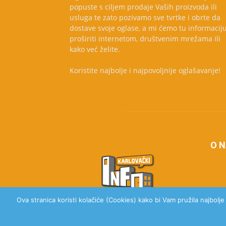
popuste s ciljem prodaje Vaših proizvoda ili
usluga te zato pozivamo sve tvrtke i obrte da
dostave svoje oglase, a mi ćemo tu informacij
proširiti internetom, društvenim mrežama ili
kako već želite.
Koristite najbolje i najpovoljnije oglašavanje!
O 
Ova stranica koristi kolačiće (Cookies) kako bi Vam pružila najbolj