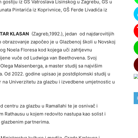
h gostiju iz GŠ Vatroslava Lisinskog u Zagrebu, GŠ u
nata Pintarića iz Koprivnice, GŠ Ferde Livadića iz
PETAR KLASAN
(Zagreb,1992.), jedan od najdarovitijih
o obrazovanje započeo je u Glazbenoj školi u Novskoj
nog Noela Floresa kod kojega uči zahtjevnu
orijene vuče od Ludwiga van Beethovena. Svoj
i Olega Maisenberga, a master studij sa najvišim
a. Od 2022. godine upisao je postdiplomski studij u
 na Univerzitetu za glazbu i izvedbene umjetnostic u
 centru za glazbu u Ramallahi te je osnivač i
om Rathausu u kojem redovito nastupa kao solist i
 glazbenim partnerima.
Ministarstva kulture i medija, Grada Karlovca i