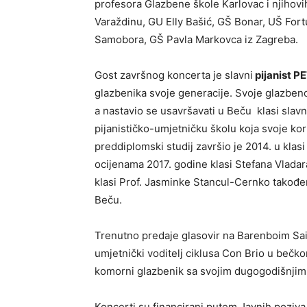
profesora Glazbene škole Karlovac i njihovi
Varaždinu, GU Elly Bašić, GŠ Bonar, UŠ Fortu
Samobora, GŠ Pavla Markovca iz Zagreba.
Gost završnog koncerta je slavni
pijanist 
glazbenika svoje generacije. Svoje glazben
a nastavio se usavršavati u Beču klasi slav
pijanističko-umjetničku školu koja svoje k
preddiplomski studij završio je 2014. u klas
ocijenama 2017. godine klasi Stefana Vladar
klasi Prof. Jasminke Stancul-Cernko također
Beču.
Trenutno predaje glasovir na Barenboim Said
umjetnički voditelj ciklusa Con Brio u bečk
komorni glazbenik sa svojim dugogodišnjim
Koncerti su financirani putem Javnih poziva 