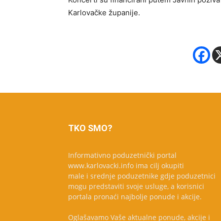
Karlovačke županije.
TKO SMO?
Informativno poduzetnički portal
www.karlovacki.info ima cilj okupiti
male i srednje poduzetnike gdje poduzetnici
mogu predstaviti svoje usluge, a korisnici
portala pronaći najbolje ponude i akcije.
Oglašavamo Vaše aktualne ponude, akcije i