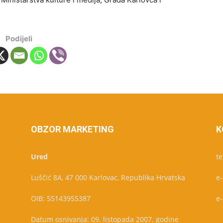
Podijeli
OBZOR MARKETING
K
Ured
te
Luščić 8A, 47 000 Karlovac, Republika Hrvatska
e
OIB: 55143955387
e
Datum osnivanja: 09. listopada 2007. godine