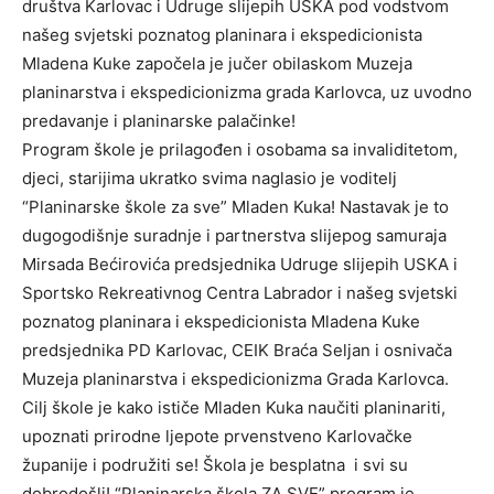
društva Karlovac i Udruge slijepih USKA pod vodstvom
našeg svjetski poznatog planinara i ekspedicionista
Mladena Kuke započela je jučer obilaskom Muzeja
planinarstva i ekspedicionizma grada Karlovca, uz uvodno
predavanje i planinarske palačinke!
Program škole je prilagođen i osobama sa invaliditetom,
djeci, starijima ukratko svima naglasio je voditelj
“Planinarske škole za sve” Mladen Kuka! Nastavak je to
dugogodišnje suradnje i partnerstva slijepog samuraja
Mirsada Bećirovića predsjednika Udruge slijepih USKA i
Sportsko Rekreativnog Centra Labrador i našeg svjetski
poznatog planinara i ekspedicionista Mladena Kuke
predsjednika PD Karlovac, CEIK Braća Seljan i osnivača
Muzeja planinarstva i ekspedicionizma Grada Karlovca.
Cilj škole je kako ističe Mladen Kuka naučiti planinariti,
upoznati prirodne ljepote prvenstveno Karlovačke
županije i podružiti se! Škola je besplatna i svi su
dobrodošli! “Planinarska škola ZA SVE” program je