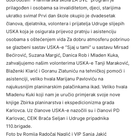
prilagođen i osobama sa invaliditetom, djeci, starijima
ukratko svima! Prvi dan škole okupio je dvadesetak
članova, djelatnika, volontera i prijatelja Udruge slijepih
USKA koja je osigurala prijevoz pratnju i asistenciju
osobama s oštećenjem vida Za dobru atmosferu pobrinuo
se glazbeni sastav USKA-e “Sjaj u tami” u sastavu Mirsad
Bećirović, Suzana Margić, Danica Rob i Mladen Kuka,
zahvaljujemo našim volonterima USKA-e Tanji Maraković,
Blaženki Klarić i Goranu Zlatuniću na tehničkoj pomoći i
asistenciji, veliko hvala Marijanu Pavloviću na
najukusnijim planinarskim palačinkama ikad. Veliko hvala
Mladenu Kuki koji nam je uručio primjerak svoje nove
knjige Zbirka planinarstva i ekspedicionizma grada
Karlovca. Uz članove USKA-e nazočili su i članovi PD
Karlovac, CEIK Braća Seljan i Udruge pripadnika
110.brigade.
Foto by Romija Radočaj Naglić i VIP Sanja Jakić