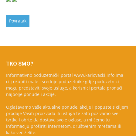
TKO SMO?
Informativno poduzetnički portal www.karlovacki.info ima
cilj okupiti male i srednje poduzetnike gdje poduzetnici
mogu predstaviti svoje usluge, a korisnici portala pronaći
najbolje ponude i akcije.
Oglašavamo Vaše aktualne ponude, akcije i popuste s ciljem
prodaje Vaših proizvoda ili usluga te zato pozivamo sve
tvrtke i obrte da dostave svoje oglase, a mi ćemo tu
informaciju proširiti internetom, društvenim mrežama ili
kako već želite.