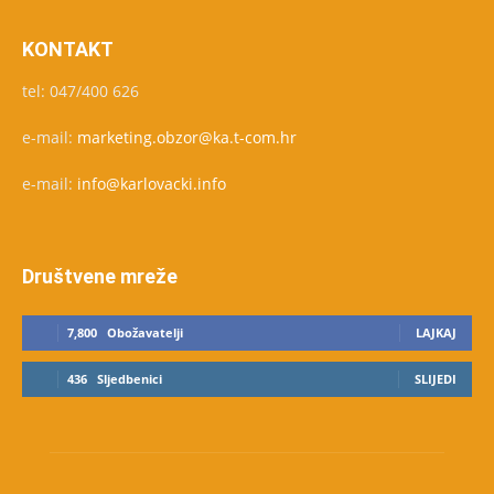
KONTAKT
tel: 047/400 626
e-mail:
marketing.obzor@ka.t-com.hr
e-mail:
info@karlovacki.info
Društvene mreže
7,800
Obožavatelji
LAJKAJ
436
Sljedbenici
SLIJEDI