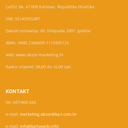
Luščić 8A, 47 000 Karlovac, Republika Hrvatska
OIB: 55143955387
Datum osnivanja: 09. listopada 2007. godine
IBAN: HR85 2340009-1110305125
web: www.obzor-marketing.hr
Radno vrijeme: 08,00 do 16,00 sati
KONTAKT
tel: 047/400 626
e-mail:
marketing.obzor@ka.t-com.hr
e-mail:
info@karlovacki.info