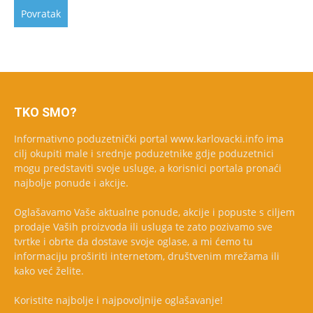
TKO SMO?
Informativno poduzetnički portal www.karlovacki.info ima
cilj okupiti male i srednje poduzetnike gdje poduzetnici
mogu predstaviti svoje usluge, a korisnici portala pronaći
najbolje ponude i akcije.
Oglašavamo Vaše aktualne ponude, akcije i popuste s ciljem
prodaje Vaših proizvoda ili usluga te zato pozivamo sve
tvrtke i obrte da dostave svoje oglase, a mi ćemo tu
informaciju proširiti internetom, društvenim mrežama ili
kako već želite.
Koristite najbolje i najpovoljnije oglašavanje!