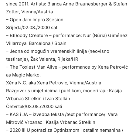
since 2011. Artists: Bianca Anne Braunesberger & Stefan
Zotter, Vienna/Austria
– Open Jam Impro Ssesion
Srijeda/02.08./20:00 sati
– B(l)oody Creature – performance: Nur (Núria) Giménez
Villarroya, Barcelona / Spain
– Jedna od mogućih vremenskih linija (neovisno
testiranje), Žak Valenta, Rijeka/HR
– The Toxiest Man Alive – performance by Xena Petrović
as Magic Marko,
Xéna N.C. aka Xena Petrovic, Vienna/Austria
Razgovor s umjetnicima i publikom, moderiraju: Kasija
Vrbanac Strelkin i Ivan Stelkin
Četvrtak/03.08./20:00 sati
– KAS i JA – izvedba teksta /text performance/: Vera
Mitrović Vrbanac i Kasija Vrbanac Strelkin
– 2020 ili U potrazi za Optinizmom i ostalim nemanina /