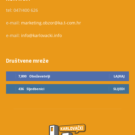
tel: 047/400 626
e-mail:
marketing.obzor@ka.t-com.hr
e-mail:
info@karlovacki.info
Društvene mreže
7,800
Obožavatelji
LAJKAJ
436
Sljedbenici
SLIJEDI