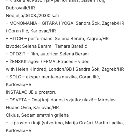
– Krakelure, Pavo i ja – performans, Slaven Tolj,
Dubrovnik/HR
Nedjelja/06.08./20:00 sati
– MONOMANIA – GITARA I YOGA, Sandra Šok, Zagreb/HR
i Goran Ilić, Karlovac/HR
– HITCH – performans, Selena Beram, Zagreb/HR
Izvode: Selena Beram i Tamara Barešić
– OPOZIT – film, autorica: Selena Beram
– ŽENSKItragovi / FEMALEtraces – video
with Helen Kindred, London/GB i Sandra Šok, Zagreb/HR
– SOLO – eksperimentalna muzika, Goran Ilić,
Karlovac/HR
INSTALACIJE u prostoru
– OSVETA – Onaj koji donosi svjetlo: ulazi! – Miroslav
Hudec Ovca, Karlovac/HR
Ciklus, Sedam smrtnih grijeha
– U prostoru koji (s)tvorimo, Marija Graša i Martin Ladika,
Karlovac/HR