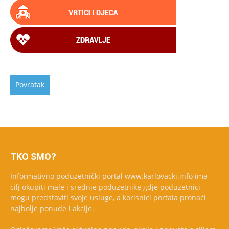
TKO SMO?
Informativno poduzetnički portal www.karlovacki.info ima
cilj okupiti male i srednje poduzetnike gdje poduzetnici
mogu predstaviti svoje usluge, a korisnici portala pronaći
najbolje ponude i akcije.