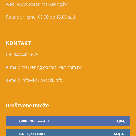
web: www.obzor-marketing.hr
Radno vrijeme: 08,00 do 16,00 sati
KONTAKT
tel: 047/400 626
e-mail:
marketing.obzor@ka.t-com.hr
e-mail:
info@karlovacki.info
Društvene mreže
7,800
Obožavatelji
LAJKAJ
436
Sljedbenici
SLIJEDI