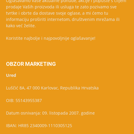
Oglašavamo Vaše aktualne ponude, akcije i popuste s ciljem
prodaje Vaših proizvoda ili usluga te zato pozivamo sve
tvrtke i obrte da dostave svoje oglase, a mi ćemo tu
informaciju proširiti internetom, društvenim mrežama ili
kako već želite.
Koristite najbolje i najpovoljnije oglašavanje!
OBZOR MARKETING
Ured
Luščić 8A, 47 000 Karlovac, Republika Hrvatska
OIB: 55143955387
Datum osnivanja: 09. listopada 2007. godine
IBAN: HR85 2340009-1110305125