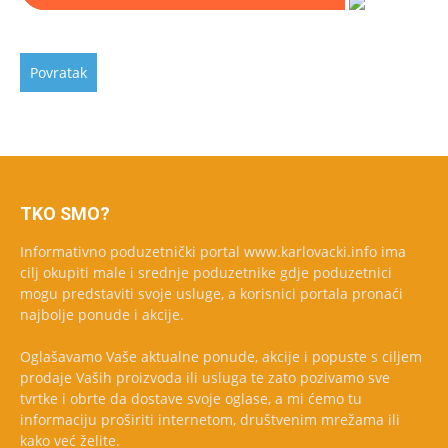
TKO SMO?
Informativno poduzetnički portal www.karlovacki.info ima
cilj okupiti male i srednje poduzetnike gdje poduzetnici
mogu predstaviti svoje usluge, a korisnici portala pronaći
najbolje ponude i akcije.
Oglašavamo Vaše aktualne ponude, akcije i popuste s ciljem
prodaje Vaših proizvoda ili usluga te zato pozivamo sve
tvrtke i obrte da dostave svoje oglase, a mi ćemo tu
informaciju proširiti internetom, društvenim mrežama ili
kako već želite.