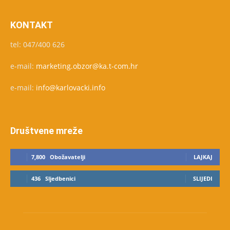
KONTAKT
tel: 047/400 626
e-mail:
marketing.obzor@ka.t-com.hr
e-mail:
info@karlovacki.info
Društvene mreže
7,800
Obožavatelji
LAJKAJ
436
Sljedbenici
SLIJEDI