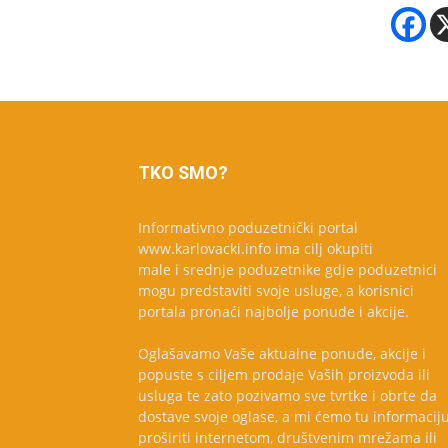
TKO SMO?
Informativno poduzetnički portal
www.karlovacki.info ima cilj okupiti
male i srednje poduzetnike gdje poduzetnici
mogu predstaviti svoje usluge, a korisnici
portala pronaći najbolje ponude i akcije.
Oglašavamo Vaše aktualne ponude, akcije i
popuste s ciljem prodaje Vaših proizvoda ili
usluga te zato pozivamo sve tvrtke i obrte da
dostave svoje oglase, a mi ćemo tu informacij
proširiti internetom, društvenim mrežama ili