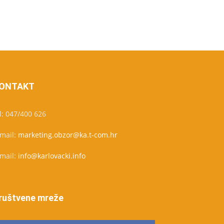
ONTAKT
l: 047/400 626
-mail:
marketing.obzor@ka.t-com.hr
-mail:
info@karlovacki.info
ruštvene mreže