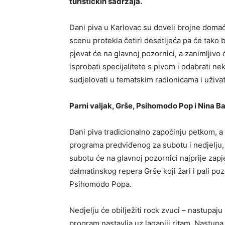
turističkih sadržaja.
Dani piva u Karlovac su doveli brojne domaće
scenu protekla četiri desetljeća pa će tako b
pjevat će na glavnoj pozornici, a zanimljivo ć
isprobati specijalitete s pivom i odabrati n
sudjelovati u tematskim radionicama i uživa
Parni valjak, Grše, Psihomodo Pop i Nina B
Dani piva tradicionalno započinju petkom, a 
programa predviđenog za subotu i nedjelju, n
subotu će na glavnoj pozornici najprije zapje
dalmatinskog repera Grše koji žari i pali p
Psihomodo Popa.
Nedjelju će obilježiti rock zvuci – nastupaj
program nastavlja uz laganiji ritam. Nastup