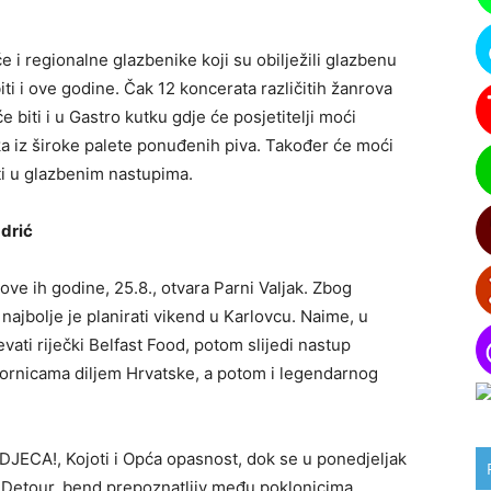
 i regionalne glazbenike koji su obilježili glazbenu
iti i ove godine. Čak 12 koncerata različitih žanrova
e biti i u Gastro kutku gdje će posjetitelji moći
eka iz široke palete ponuđenih piva. Također će moći
ti u glazbenim nastupima.
adrić
ove ih godine, 25.8., otvara Parni Valjak. Zbog
ajbolje je planirati vikend u Karlovcu. Naime, u
vati riječki Belfast Food, potom slijedi nastup
ozornicama diljem Hrvatske, a potom i legendarnog
u DJECA!, Kojoti i Opća opasnost, dok se u ponedjeljak
a Detour, bend prepoznatljiv među poklonicima