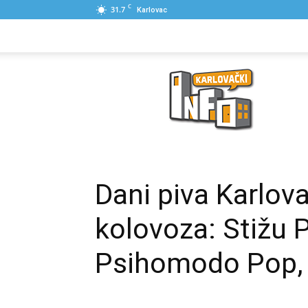
C
31.7
Karlovac
NASLOVNA
PONUDE
POSLOVNI IME
Karlovački
Info
Dani piva Karlova
kolovoza: Stižu P
Psihomodo Pop, 