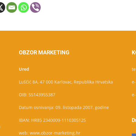
OBZOR MARKETING
K
Ured
te
Luščić 8A, 47 000 Karlovac, Republika Hrvatska
e
OIB: 55143955387
e
Datum osnivanja: 09. listopada 2007. godine
D
IBAN: HR85 2340009-1110305125
u
web: www.obzor-marketing.hr