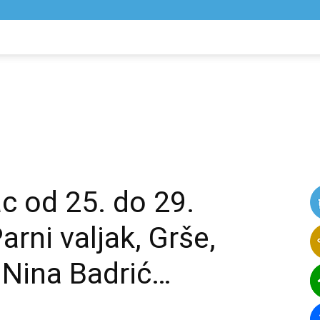
NIK
VIJESTI
c od 25. do 29.
arni valjak, Grše,
Nina Badrić…