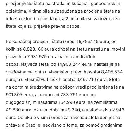
procjenjivalo štetu na stradalim kućama i gospodarskim
objektima, 4 tima bila su zadužena za procjenu šteta na
infrastrukturi i na cestama, a 2 tima bila su zadužena za
štete koje su prijavile pravne osobe.
Po konačnoj procjeni, šteta iznosi 16,755.145 eura, od
kojih se 8,823.166 eura odnosi na štetu nastalu na imovini
pravnih, a 7,931.979 eura na imovini fizičkih
osoba. Najveća šteta, od 14,903.244 eura, nastala je na
građevinama: onih u vlasništvu pravnih osoba 8,405.534
eura, a u vlasništvu fizičkih osoba 6,497.710 eura. Šteta
na obrtnim sredstvima na poljoprivredi procijenjena je na
901.305 eura, a na opremi 733.791 euro, na
dugogodišnjim nasadima 154.990 eura, na zemljištima
49.630 eura, ostalim dobrima 9.240, a u stočarstvu 2.943
eura. Odluku o visini iznosa za naknadu šteta donijet će
država, a Grad je, neovisno o tome, za pomoć građanima