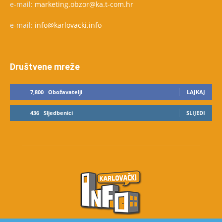
e-mail:
marketing.obzor@ka.t-com.hr
e-mail:
info@karlovacki.info
Društvene mreže
7,800
Obožavatelji
LAJKAJ
436
Sljedbenici
SLIJEDI