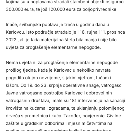
kojima su u poplavama stradali stambeni objekti osigurao
300.000 eura, te još 120.000 eura za poljoprivrednike.
Inače, svibanjska poplava je treća u godinu dana u
Karlovcu. Isto područje stradalo je i 18. rujna i 11. prosinca
2022., ali je tada materijalna šteta bila manja i nije bilo
uvjeta za proglašenje elementarne nepogode.
Nema uvjeta ni za proglašenje elementarne nepogode
prošlog tjedna, kada je Karlovac u nekoliko navrata
pogodilo olujno nevrijeme, s jakim vjetrom, tučom i
kišom. Od 19. do 23. srpnja operativne snage, vatrogasci
Javne vatrogasne postrojbe Karlovac i dobrovoljnih
vatrogasnih društava, imale su 181 intervenciju na sanaciji
krovišta na kućama i zgradama, te uklanjanju polomljenog
drveća s prometnica i kuća. Također, povjerenici Civilne
zaštite u gradskim odborima i mjesnim četvrtima na
svojim su područjima dodatno javljali sve potrebe s