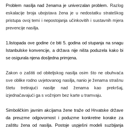
Problem nasilja nad ženama je univerzalan problem.
Razlog
eskalacije broja ubojstava žena je u nedostatku strateškog
pristupa ovoj temi i nepostojanja učinkovitih i sustavnih mjera
prevencije nasilja.
1.listopada ove godine će biti 5. godina od stupanja na snagu
Istanbulske konvencije, a država nije ništa poduzela kako bi
se osigurala njena dosljedna primjena.
Zakon o zaštiti od obiteljskog nasilja osim što ne obuhvaća
sve oblike rodno uvjetovanog nasilja, nanio je ženama strašnu
štetu tretirajući nasilje nad ženama kao prekršaj,
izjednačavajući ga s vožnjom bez karte u tramvaju.
Simboličkim javnim akcijama žene traže od Hrvatske države
da preuzme odgovornost i poduzme konkretne korake za
zaštitu žena od nasilja. Postoje uspješni modeli suzbijanja