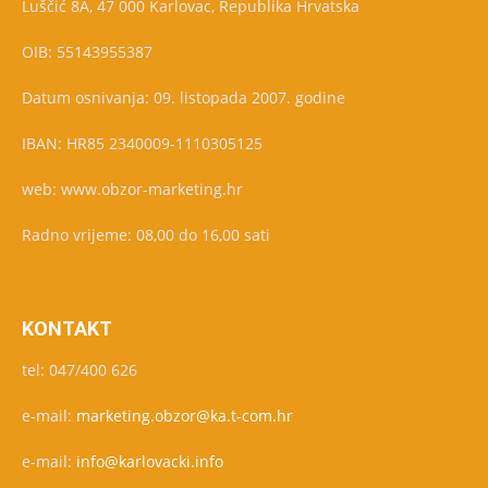
Luščić 8A, 47 000 Karlovac, Republika Hrvatska
OIB: 55143955387
Datum osnivanja: 09. listopada 2007. godine
IBAN: HR85 2340009-1110305125
web: www.obzor-marketing.hr
Radno vrijeme: 08,00 do 16,00 sati
KONTAKT
tel: 047/400 626
e-mail:
marketing.obzor@ka.t-com.hr
e-mail:
info@karlovacki.info