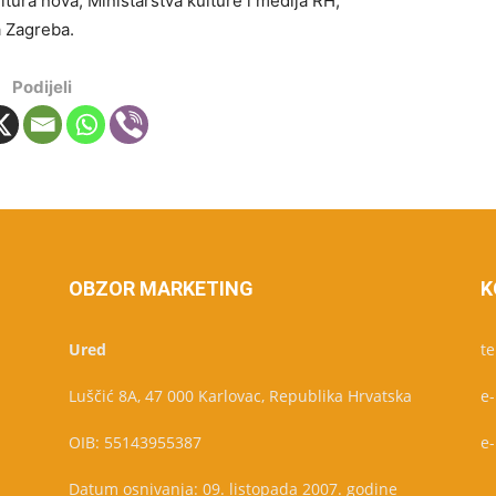
ltura nova, Ministarstva kulture i medija RH,
a Zagreba.
Podijeli
OBZOR MARKETING
K
Ured
te
Luščić 8A, 47 000 Karlovac, Republika Hrvatska
e
OIB: 55143955387
e
Datum osnivanja: 09. listopada 2007. godine