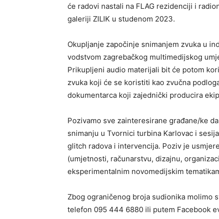
će radovi nastali na FLAG rezidenciji i radi
galeriji ZILIK u studenom 2023.
Okupljanje započinje snimanjem zvuka u in
vodstvom zagrebačkog multimedijskog umj
Prikupljeni audio materijali bit će potom kor
zvuka koji će se koristiti kao zvučna podlog
dokumentarca koji zajednički producira ek
Pozivamo sve zainteresirane građane/ke da s
snimanju u Tvornici turbina Karlovac i sesij
glitch radova i intervencija. Poziv je usmje
(umjetnosti, računarstvu, dizajnu, organizaci
eksperimentalnim novomedijskim tematikama
Zbog ograničenog broja sudionika molimo s
telefon 095 444 6880 ili putem Facebook eve