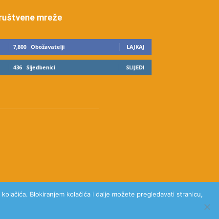
ruštvene mreže
7,800
Obožavatelji
LAJKAJ
436
Sljedbenici
SLIJEDI
kolačića. Blokiranjem kolačića i dalje možete pregledavati stranicu,