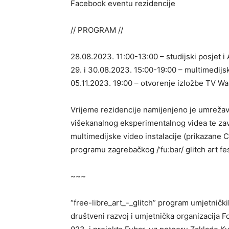
Facebook eventu rezidencije
// PROGRAM //
28.08.2023. 11:00-13:00 – studijski posjet i
29. i 30.08.2023. 15:00-19:00 – multimedijs
05.11.2023. 19:00 – otvorenje izložbe TV Wal
Vrijeme rezidencije namijenjeno je umrežava
višekanalnog eksperimentalnog videa te zav
multimedijske video instalacije (prikazane 
programu zagrebačkog /’fu:bar/ glitch art fes
~~~
“free-libre_art_-_glitch” program umjetničk
društveni razvoj i umjetnička organizacija 