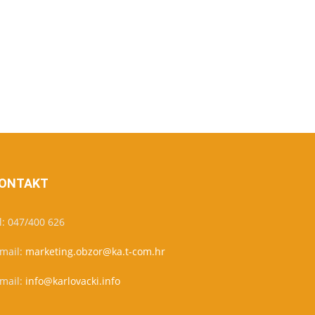
ONTAKT
l: 047/400 626
-mail:
marketing.obzor@ka.t-com.hr
-mail:
info@karlovacki.info