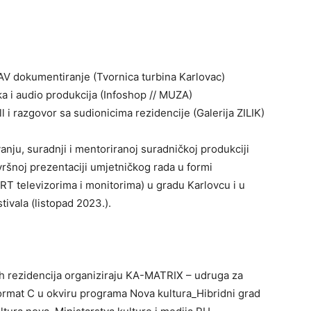
 AV dokumentiranje (Tvornica turbina Karlovac)
ka i audio produkcija (Infoshop // MUZA)
l i razgovor sa sudionicima rezidencije (Galerija ZILIK)
nju, suradnji i mentoriranoj suradničkoj produkciji
ršnoj prezentaciji umjetničkog rada u formi
CRT televizorima i monitorima) u gradu Karlovcu i u
tivala (listopad 2023.).
ih rezidencija organiziraju KA-MATRIX – udruga za
Format C u okviru programa Nova kultura_Hibridni grad