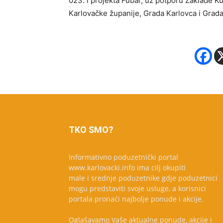
023. i projekta Fubar, uz potporu Zaklade Ku
Karlovačke županije, Grada Karlovca i Grad
TKO SMO?
Informativno poduzetnički portal
www.karlovacki.info ima cilj okupiti
male i srednje poduzetnike gdje poduzetnici
mogu predstaviti svoje usluge, a korisnici
portala pronaći najbolje ponude i akcije.
Oglašavamo Vaše aktualne ponude, akcije i