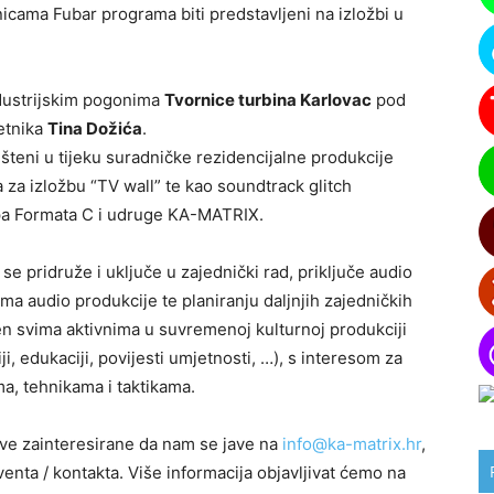
onicama Fubar programa biti predstavljeni na izložbi u
dustrijskim pogonima
Tvornice turbina Karlovac
pod
etnika
Tina Dožića
.
išteni u tijeku suradničke rezidencijalne produkcije
a za izložbu “TV wall” te kao soundtrack glitch
ipa Formata C i udruge KA-MATRIX.
e pridruže i uključe u zajednički rad, priključe audio
ama audio produkcije te planiranju daljnjih zajedničkih
ren svima aktivnima u suvremenoj kulturnoj produkciji
ji, edukaciji, povijesti umjetnosti, …), s interesom za
, tehnikama i taktikama.
ve zainteresirane da nam se jave na
info@ka-matrix.hr
,
nta / kontakta. Više informacija objavljivat ćemo na