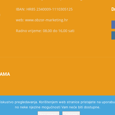
D
IBAN: HR85 2340009-1110305125
u
web: www.obzor-marketing.hr
Radno vrijeme: 08,00 do 16,00 sati
NAMA
e iskustvo pregledavanja. Korištenjem web stranice pristajete na uporabu 
no neke njezine mogućnosti Vam neće biti dostupne.
Razumijem.
Odbijam.