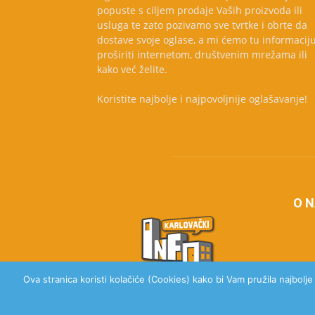
popuste s ciljem prodaje Vaših proizvoda ili
usluga te zato pozivamo sve tvrtke i obrte da
dostave svoje oglase, a mi ćemo tu informacij
proširiti internetom, društvenim mrežama ili
kako već želite.
Koristite najbolje i najpovoljnije oglašavanje!
O 
Ova stranica koristi kolačiće (Cookies) kako bi Vam pružila najbolj