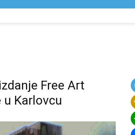
NIK
VIJESTI
zdanje Free Art
e u Karlovcu