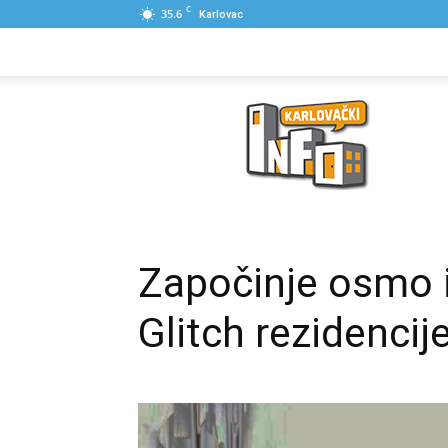
C
35.6
Karlovac
NASLOVNA
PONUDE
POSLOVNI IME
Karlovački
Info
Započinje osmo i
Glitch rezidencij